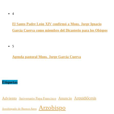
01/10/2024
4
El Santo Padre León XIV confirmó a Mons. Jorge Ignacio
García Cuerva como miembro del Dicasterio para los Obispos
14/02/2026
5
Agenda pastoral Mons. Jorge García Cuerva
29/12/2025
Etiquetas
Arquidiócesis
Adviento
Anuncio
Aniversario Papa Francisco
Arzobispo
Arzobispado de Buenos Aires