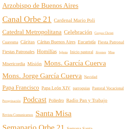
Arzobispo de Buenos Aires
Canal Orbe 21
Cardenal Mario Poli
Catedral Metropolitana
Celebración
Corpus Christi
Cáritas
Cáritas Buenos Aires
Eucaristía
Cuaresma
Fiesta Patronal
Homilías
Fiestas Patronales
Inicio pastoral
Iglesia
Jóvenes
Misa
Mons. García Cuerva
Misión
Misericordia
Mons. Jorge García Cuerva
Navidad
Papa Francisco
Papa León XIV
parroquias
Pastoral Vocacional
Podcast
Radio Pan y Trabajo
Poliedro
Peregrinación
Santa Misa
Revista Comunicarnos
Semanario Orbe 21
Semana Santa