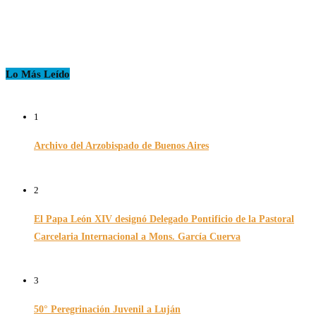
Lo Más Leído
1
Archivo del Arzobispado de Buenos Aires
26/11/2024
2
El Papa León XIV designó Delegado Pontificio de la Pastoral
Carcelaria Internacional a Mons. García Cuerva
06/12/2025
3
50° Peregrinación Juvenil a Luján