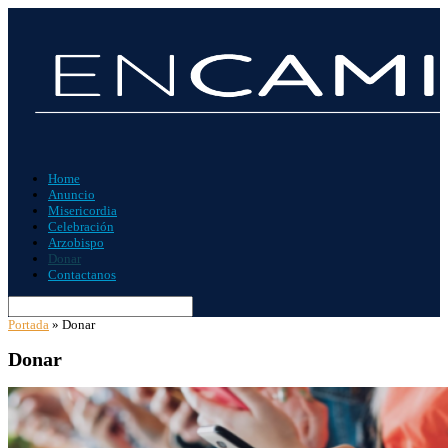
Home
Anuncio
Misericordia
Celebración
Arzobispo
Donar
Contactanos
Portada
»
Donar
Donar