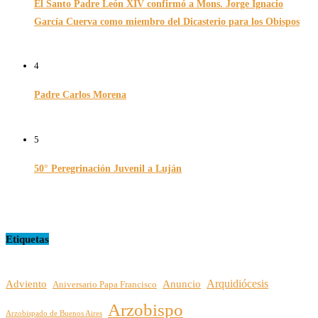
El Santo Padre León XIV confirmó a Mons. Jorge Ignacio
García Cuerva como miembro del Dicasterio para los Obispos
14/02/2026
4
Padre Carlos Morena
10/08/2022
5
50° Peregrinación Juvenil a Luján
01/10/2024
Etiquetas
Arquidiócesis
Adviento
Anuncio
Aniversario Papa Francisco
Arzobispo
Arzobispado de Buenos Aires