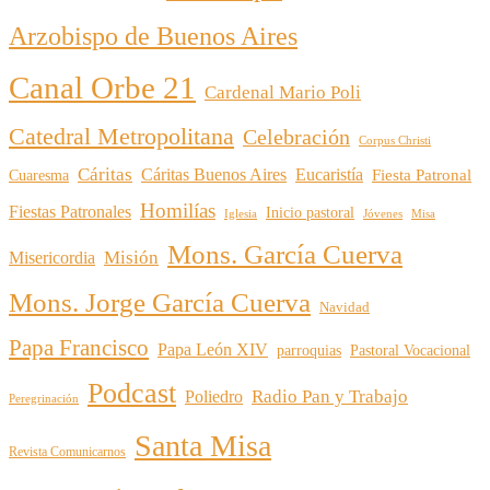
Arzobispo de Buenos Aires
Canal Orbe 21
Cardenal Mario Poli
Catedral Metropolitana
Celebración
Corpus Christi
Cáritas
Cáritas Buenos Aires
Eucaristía
Cuaresma
Fiesta Patronal
Homilías
Fiestas Patronales
Inicio pastoral
Iglesia
Jóvenes
Misa
Mons. García Cuerva
Misión
Misericordia
Mons. Jorge García Cuerva
Navidad
Papa Francisco
Papa León XIV
parroquias
Pastoral Vocacional
Podcast
Radio Pan y Trabajo
Poliedro
Peregrinación
Santa Misa
Revista Comunicarnos