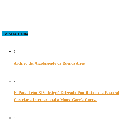
Lo Más Leído
1
Archivo del Arzobispado de Buenos Aires
26/11/2024
2
El Papa León XIV designó Delegado Pontificio de la Pastoral
Carcelaria Internacional a Mons. García Cuerva
06/12/2025
3