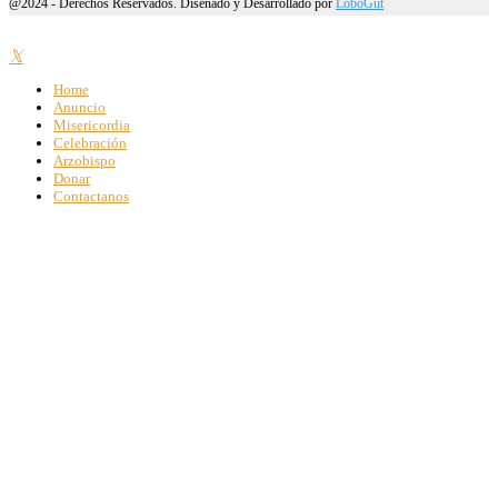
@2024 - Derechos Reservados. Diseñado y Desarrollado por
LoboGut
Home
Anuncio
Misericordia
Celebración
Arzobispo
Donar
Contactanos