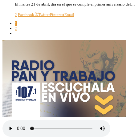
El martes 21 de abril, día en el que se cumple el primer aniversario del…
2
Facebook
Twitter
Pinterest
Email
1
2