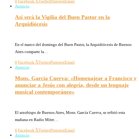
0
Facebook
Twitter
Pinterest
Email
Anuncio
Así será la Vigilia del Buen Pastor en la
Arquidiócesis
21/04/2026
En el marco del domingo del Buen Pastor, la Arquidiócesis de Buenos
Aires comparte la…
0
Facebook
Twitter
Pinterest
Email
Anuncio
Mons. García Cuerva: «Homenajear a Francisco y
anunciar a Jesús con alegría, desde un lenguaje
musical contemporáneo»
18/04/2026
El arzobispo de Buenos Aires, Mons. García Cuerva, se refirió esta
mañana en Radio Mitre…
6
Facebook
Twitter
Pinterest
Email
Anuncio