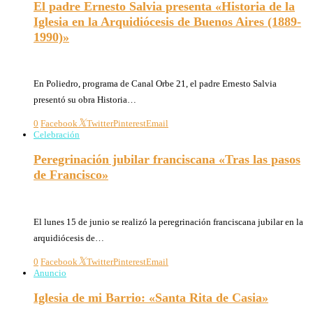
El padre Ernesto Salvia presenta «Historia de la
Iglesia en la Arquidiócesis de Buenos Aires (1889-
1990)»
28/07/2026
En Poliedro, programa de Canal Orbe 21, el padre Ernesto Salvia
presentó su obra Historia…
0
Facebook
Twitter
Pinterest
Email
Celebración
Peregrinación jubilar franciscana «Tras las pasos
de Francisco»
16/06/2026
El lunes 15 de junio se realizó la peregrinación franciscana jubilar en la
arquidiócesis de…
0
Facebook
Twitter
Pinterest
Email
Anuncio
Iglesia de mi Barrio: «Santa Rita de Casia»