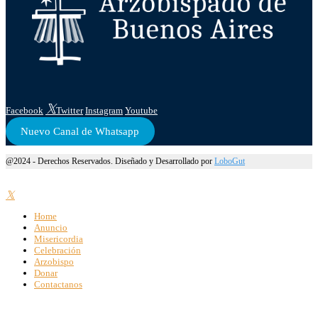
Facebook
Twitter
Instagram
Youtube
Nuevo Canal de Whatsapp
@2024 - Derechos Reservados. Diseñado y Desarrollado por
LoboGut
Home
Anuncio
Misericordia
Celebración
Arzobispo
Donar
Contactanos