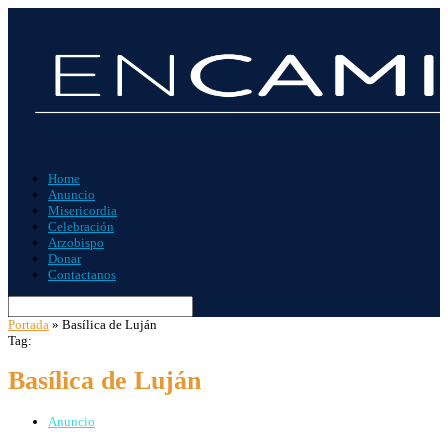
Home
Anuncio
Misericordia
Celebración
Arzobispo
Donar
Contactanos
Portada
»
Basílica de Luján
Tag:
Basílica de Luján
Anuncio