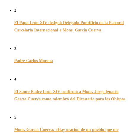
26/11/2024
2
El Papa León XIV designó Delegado Pontificio de la Pastoral
Carcelaria Internacional a Mons. García Cuerva
06/12/2025
3
Padre Carlos Morena
10/08/2022
4
El Santo Padre León XIV confirmó a Mons. Jorge Ignacio
García Cuerva como miembro del Dicasterio para los Obispos
14/02/2026
5
Mons. García Cuerva: «Hay oración de un pueblo que me