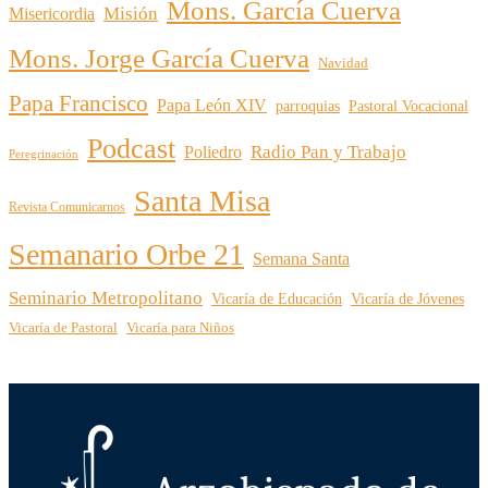
Mons. García Cuerva
Misión
Misericordia
Mons. Jorge García Cuerva
Navidad
Papa Francisco
Papa León XIV
parroquias
Pastoral Vocacional
Podcast
Radio Pan y Trabajo
Poliedro
Peregrinación
Santa Misa
Revista Comunicarnos
Semanario Orbe 21
Semana Santa
Seminario Metropolitano
Vicaría de Educación
Vicaría de Jóvenes
Vicaría de Pastoral
Vicaría para Niños