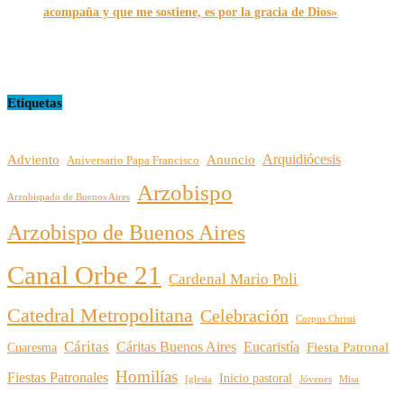
acompaña y que me sostiene, es por la gracia de Dios»
16/07/2026
Etiquetas
Arquidiócesis
Adviento
Anuncio
Aniversario Papa Francisco
Arzobispo
Arzobispado de Buenos Aires
Arzobispo de Buenos Aires
Canal Orbe 21
Cardenal Mario Poli
Catedral Metropolitana
Celebración
Corpus Christi
Cáritas
Cáritas Buenos Aires
Eucaristía
Cuaresma
Fiesta Patronal
Homilías
Fiestas Patronales
Inicio pastoral
Iglesia
Jóvenes
Misa