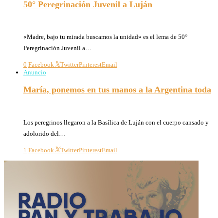
50° Peregrinación Juvenil a Luján
01/10/2024
«Madre, bajo tu mirada buscamos la unidad» es el lema de 50°
Peregrinación Juvenil a…
0
Facebook
Twitter
Pinterest
Email
Anuncio
María, ponemos en tus manos a la Argentina toda
01/10/2023
Los peregrinos llegaron a la Basílica de Luján con el cuerpo cansado y
adolorido del…
1
Facebook
Twitter
Pinterest
Email