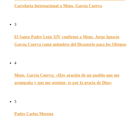
Carcelaria Internacional a Mons. García Cuerva
06/12/2025
3
El Santo Padre León XIV confirmó a Mons. Jorge Ignacio
García Cuerva como miembro del Dicasterio para los Obispos
14/02/2026
4
Mons. García Cuerva: «Hay oración de un pueblo que me
acompaña y que me sostiene, es por la gracia de Dios»
16/07/2026
5
Padre Carlos Morena
10/08/2022