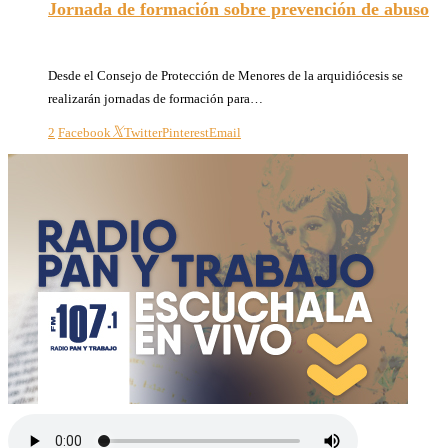
Jornada de formación sobre prevención de abuso
24/08/2023
Desde el Consejo de Protección de Menores de la arquidiócesis se
realizarán jornadas de formación para…
2
Facebook
Twitter
Pinterest
Email