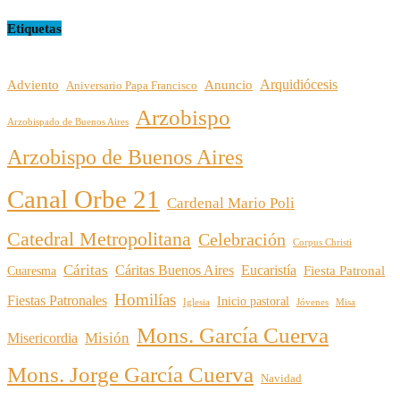
Etiquetas
Arquidiócesis
Adviento
Anuncio
Aniversario Papa Francisco
Arzobispo
Arzobispado de Buenos Aires
Arzobispo de Buenos Aires
Canal Orbe 21
Cardenal Mario Poli
Catedral Metropolitana
Celebración
Corpus Christi
Cáritas
Cáritas Buenos Aires
Eucaristía
Cuaresma
Fiesta Patronal
Homilías
Fiestas Patronales
Inicio pastoral
Iglesia
Jóvenes
Misa
Mons. García Cuerva
Misión
Misericordia
Mons. Jorge García Cuerva
Navidad