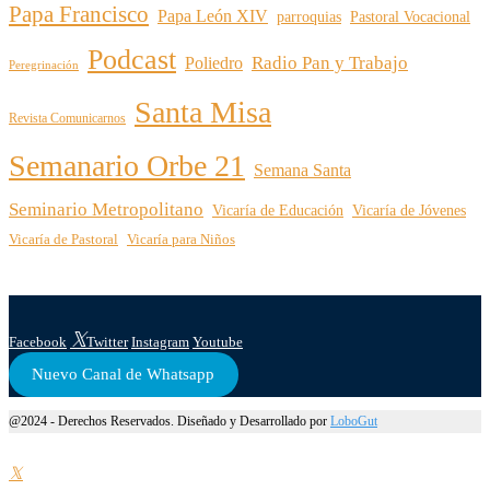
Papa Francisco
Papa León XIV
parroquias
Pastoral Vocacional
Podcast
Radio Pan y Trabajo
Poliedro
Peregrinación
Santa Misa
Revista Comunicarnos
Semanario Orbe 21
Semana Santa
Seminario Metropolitano
Vicaría de Educación
Vicaría de Jóvenes
Vicaría de Pastoral
Vicaría para Niños
Facebook
Twitter
Instagram
Youtube
Nuevo Canal de Whatsapp
@2024 - Derechos Reservados. Diseñado y Desarrollado por
LoboGut