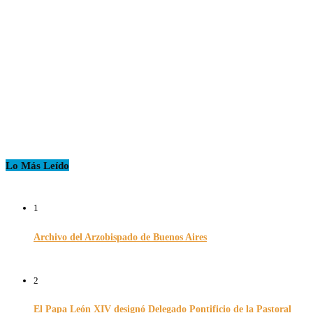
Lo Más Leído
1
Archivo del Arzobispado de Buenos Aires
26/11/2024
2
El Papa León XIV designó Delegado Pontificio de la Pastoral