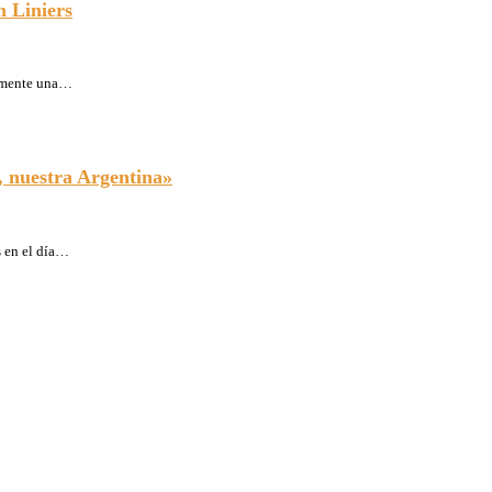
n Liniers
vamente una…
, nuestra Argentina»
s en el día…