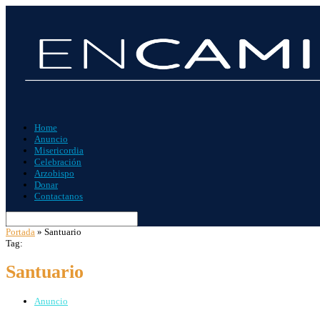
Home
Anuncio
Misericordia
Celebración
Arzobispo
Donar
Contactanos
Portada
»
Santuario
Tag:
Santuario
Anuncio