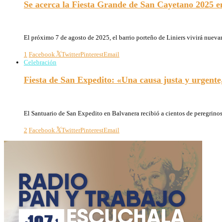
Se acerca la Fiesta Grande de San Cayetano 2025 e
05/08/2025
El próximo 7 de agosto de 2025, el barrio porteño de Liniers vivirá nue
1
Facebook
Twitter
Pinterest
Email
Celebración
Fiesta de San Expedito: «Una causa justa y urgente
19/04/2024
El Santuario de San Expedito en Balvanera recibió a cientos de peregrino
2
Facebook
Twitter
Pinterest
Email