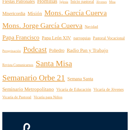
Homilías
Fiestas Patronales
Inicio pastoral
Iglesia
Jóvenes
Misa
Mons. García Cuerva
Misión
Misericordia
Mons. Jorge García Cuerva
Navidad
Papa Francisco
Papa León XIV
parroquias
Pastoral Vocacional
Podcast
Radio Pan y Trabajo
Poliedro
Peregrinación
Santa Misa
Revista Comunicarnos
Semanario Orbe 21
Semana Santa
Seminario Metropolitano
Vicaría de Educación
Vicaría de Jóvenes
Vicaría de Pastoral
Vicaría para Niños