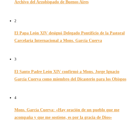
Archivo del Arzobispado de Buenos Aires
26/11/2024
2
El Papa León XIV designó Delegado Pontificio de la Pastoral
Carcelaria Internacional a Mons. García Cuerva
06/12/2025
3
El Santo Padre León XIV confirmó a Mons. Jorge Ignacio
García Cuerva como miembro del Dicasterio para los Obispos
14/02/2026
4
Mons. García Cuerva: «Hay oración de un pueblo que me
acompaña y que me sostiene, es por la gracia de Dios»
16/07/2026