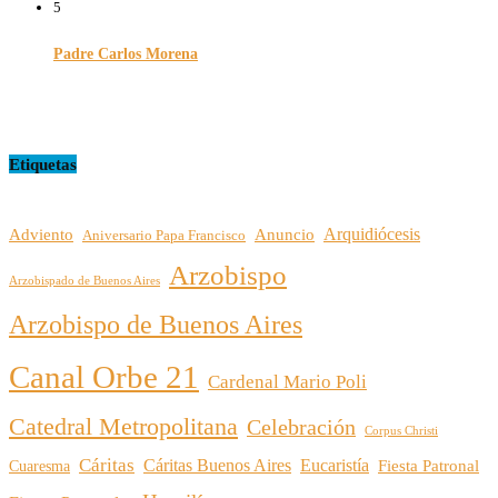
5
Padre Carlos Morena
10/08/2022
Etiquetas
Arquidiócesis
Adviento
Anuncio
Aniversario Papa Francisco
Arzobispo
Arzobispado de Buenos Aires
Arzobispo de Buenos Aires
Canal Orbe 21
Cardenal Mario Poli
Catedral Metropolitana
Celebración
Corpus Christi
Cáritas
Cáritas Buenos Aires
Eucaristía
Cuaresma
Fiesta Patronal