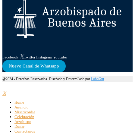
Facebook
Twitter
Instagram
Youtube
Nuevo Canal de Whatsapp
@2024 - Derechos Reservados. Diseñado y Desarrollado por
LoboGut
Home
Anuncio
Misericordia
Celebración
Arzobispo
Donar
Contactanos