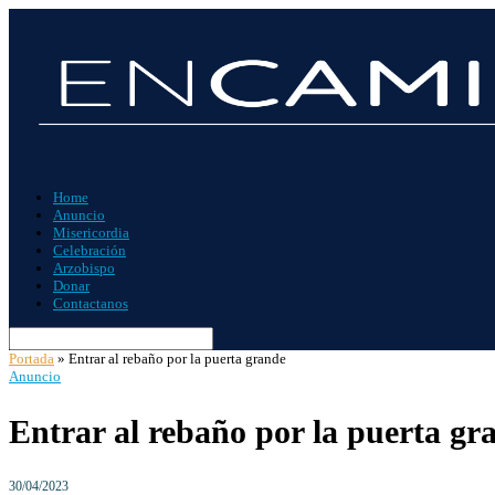
Home
Anuncio
Misericordia
Celebración
Arzobispo
Donar
Contactanos
Portada
»
Entrar al rebaño por la puerta grande
Anuncio
Entrar al rebaño por la puerta gr
30/04/2023