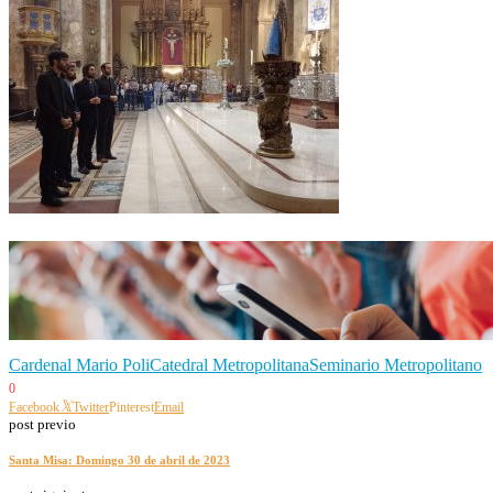
Cardenal Mario Poli
Catedral Metropolitana
Seminario Metropolitano
0
Facebook
Twitter
Pinterest
Email
post previo
Santa Misa: Domingo 30 de abril de 2023