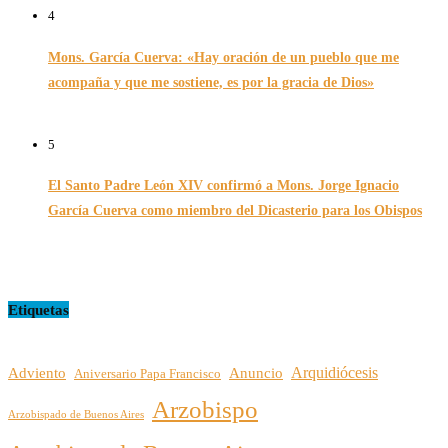
4
Mons. García Cuerva: «Hay oración de un pueblo que me
acompaña y que me sostiene, es por la gracia de Dios»
16/07/2026
5
El Santo Padre León XIV confirmó a Mons. Jorge Ignacio
García Cuerva como miembro del Dicasterio para los Obispos
14/02/2026
Etiquetas
Arquidiócesis
Adviento
Anuncio
Aniversario Papa Francisco
Arzobispo
Arzobispado de Buenos Aires