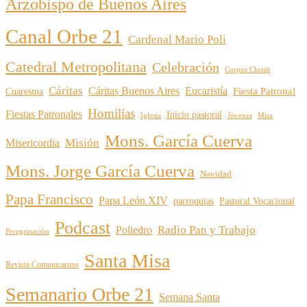
Arzobispo de Buenos Aires
Canal Orbe 21
Cardenal Mario Poli
Catedral Metropolitana
Celebración
Corpus Christi
Cáritas
Cáritas Buenos Aires
Eucaristía
Cuaresma
Fiesta Patronal
Homilías
Fiestas Patronales
Inicio pastoral
Iglesia
Jóvenes
Misa
Mons. García Cuerva
Misión
Misericordia
Mons. Jorge García Cuerva
Navidad
Papa Francisco
Papa León XIV
parroquias
Pastoral Vocacional
Podcast
Radio Pan y Trabajo
Poliedro
Peregrinación
Santa Misa
Revista Comunicarnos
Semanario Orbe 21
Semana Santa