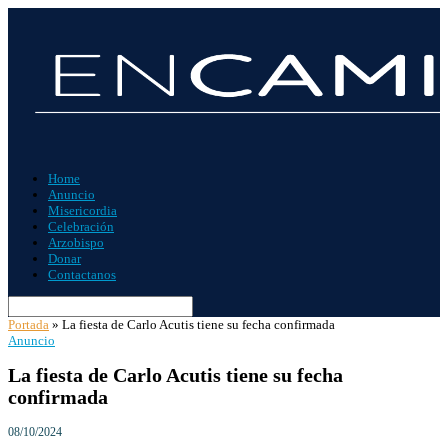
Home
Anuncio
Misericordia
Celebración
Arzobispo
Donar
Contactanos
Portada
»
La fiesta de Carlo Acutis tiene su fecha confirmada
Anuncio
La fiesta de Carlo Acutis tiene su fecha
confirmada
08/10/2024