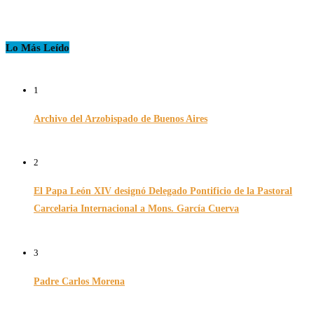
Lo Más Leído
1
Archivo del Arzobispado de Buenos Aires
26/11/2024
2
El Papa León XIV designó Delegado Pontificio de la Pastoral
Carcelaria Internacional a Mons. García Cuerva
06/12/2025
3
Padre Carlos Morena
10/08/2022