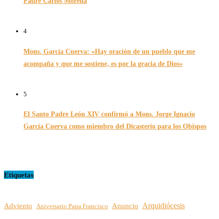
Padre Carlos Morena
10/08/2022
4
Mons. García Cuerva: «Hay oración de un pueblo que me
acompaña y que me sostiene, es por la gracia de Dios»
16/07/2026
5
El Santo Padre León XIV confirmó a Mons. Jorge Ignacio
García Cuerva como miembro del Dicasterio para los Obispos
14/02/2026
Etiquetas
Arquidiócesis
Adviento
Anuncio
Aniversario Papa Francisco