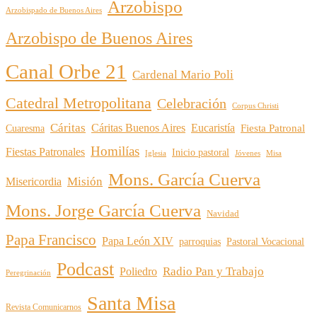
Arzobispo
Arzobispado de Buenos Aires
Arzobispo de Buenos Aires
Canal Orbe 21
Cardenal Mario Poli
Catedral Metropolitana
Celebración
Corpus Christi
Cáritas
Cáritas Buenos Aires
Eucaristía
Cuaresma
Fiesta Patronal
Homilías
Fiestas Patronales
Inicio pastoral
Iglesia
Jóvenes
Misa
Mons. García Cuerva
Misión
Misericordia
Mons. Jorge García Cuerva
Navidad
Papa Francisco
Papa León XIV
parroquias
Pastoral Vocacional
Podcast
Radio Pan y Trabajo
Poliedro
Peregrinación
Santa Misa
Revista Comunicarnos