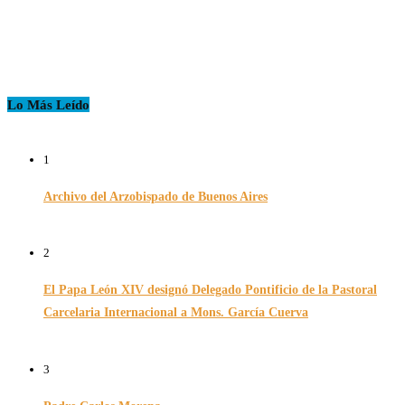
Lo Más Leído
1
Archivo del Arzobispado de Buenos Aires
26/11/2024
2
El Papa León XIV designó Delegado Pontificio de la Pastoral
Carcelaria Internacional a Mons. García Cuerva
06/12/2025
3