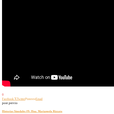
0
Facebook
Twitter
Pinterest
Email
post previo
Historias Sinodales #9: Hna. Mariangela Rizzato