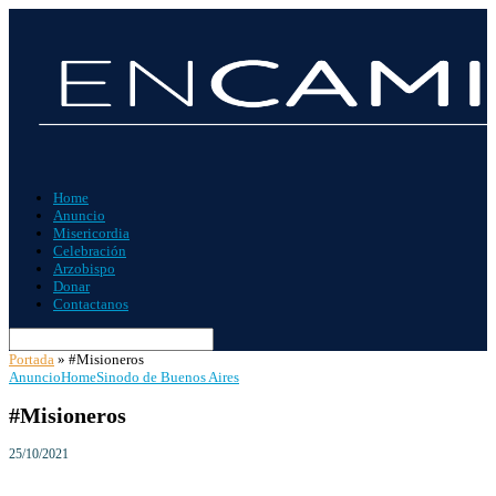
Home
Anuncio
Misericordia
Celebración
Arzobispo
Donar
Contactanos
Portada
»
#Misioneros
Anuncio
Home
Sinodo de Buenos Aires
#Misioneros
25/10/2021