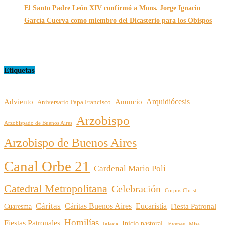
El Santo Padre León XIV confirmó a Mons. Jorge Ignacio
García Cuerva como miembro del Dicasterio para los Obispos
14/02/2026
Etiquetas
Arquidiócesis
Adviento
Anuncio
Aniversario Papa Francisco
Arzobispo
Arzobispado de Buenos Aires
Arzobispo de Buenos Aires
Canal Orbe 21
Cardenal Mario Poli
Catedral Metropolitana
Celebración
Corpus Christi
Cáritas
Cáritas Buenos Aires
Eucaristía
Cuaresma
Fiesta Patronal
Homilías
Fiestas Patronales
Inicio pastoral
Iglesia
Jóvenes
Misa