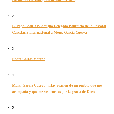
26/11/2024
2
El Papa León XIV designó Delegado Pontificio de la Pastoral
Carcelaria Internacional a Mons. García Cuerva
06/12/2025
3
Padre Carlos Morena
10/08/2022
4
Mons. García Cuerva: «Hay oración de un pueblo que me
acompaña y que me sostiene, es por la gracia de Dios»
16/07/2026
5