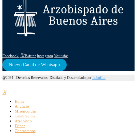
Facebook
Twitter
Instagram
Youtube
Nuevo Canal de Whatsapp
@2024 - Derechos Reservados. Diseñado y Desarrollado por
LoboGut
Home
Anuncio
Misericordia
Celebración
Arzobispo
Donar
Contactanos