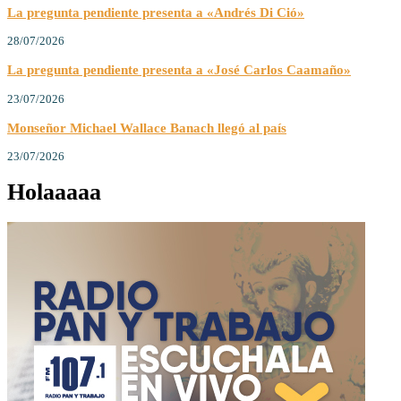
La pregunta pendiente presenta a «Andrés Di Ció»
28/07/2026
La pregunta pendiente presenta a «José Carlos Caamaño»
23/07/2026
Monseñor Michael Wallace Banach llegó al país
23/07/2026
Holaaaaa