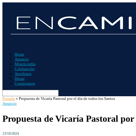
Home
Anuncio
Misericordia
Celebración
Arzobispo
Donar
Contactanos
Portada
»
Propuesta de Vicaría Pastoral por el día de todos los Santos
Anuncio
Propuesta de Vicaría Pastoral por 
23/10/2024