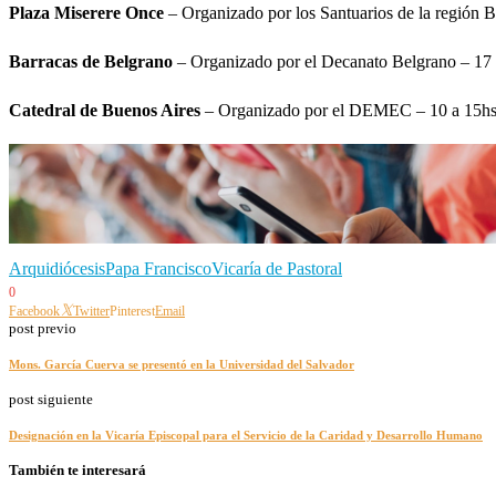
Plaza Miserere Once
–
Organizado por los Santuarios de la región 
Barracas de Belgrano
– Organizado por el Decanato Belgrano – 17
Catedral de Buenos Aires
– Organizado por el DEMEC – 10 a 15hs
Arquidiócesis
Papa Francisco
Vicaría de Pastoral
0
Facebook
Twitter
Pinterest
Email
post previo
Mons. García Cuerva se presentó en la Universidad del Salvador
post siguiente
Designación en la Vicaría Episcopal para el Servicio de la Caridad y Desarrollo Humano
También te interesará