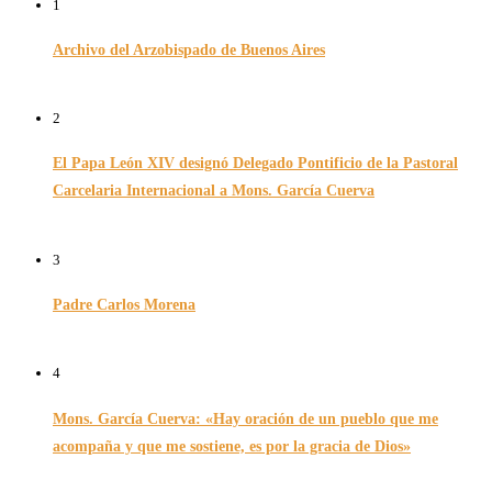
1
Archivo del Arzobispado de Buenos Aires
26/11/2024
2
El Papa León XIV designó Delegado Pontificio de la Pastoral
Carcelaria Internacional a Mons. García Cuerva
06/12/2025
3
Padre Carlos Morena
10/08/2022
4
Mons. García Cuerva: «Hay oración de un pueblo que me
acompaña y que me sostiene, es por la gracia de Dios»
16/07/2026