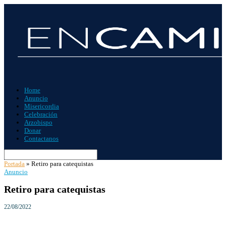
Home
Anuncio
Misericordia
Celebración
Arzobispo
Donar
Contactanos
Portada
»
Retiro para catequistas
Anuncio
Retiro para catequistas
22/08/2022