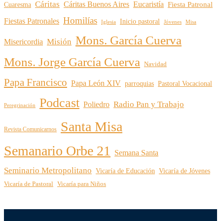
Cáritas
Cáritas Buenos Aires
Eucaristía
Cuaresma
Fiesta Patronal
Homilías
Fiestas Patronales
Inicio pastoral
Iglesia
Jóvenes
Misa
Mons. García Cuerva
Misión
Misericordia
Mons. Jorge García Cuerva
Navidad
Papa Francisco
Papa León XIV
parroquias
Pastoral Vocacional
Podcast
Radio Pan y Trabajo
Poliedro
Peregrinación
Santa Misa
Revista Comunicarnos
Semanario Orbe 21
Semana Santa
Seminario Metropolitano
Vicaría de Educación
Vicaría de Jóvenes
Vicaría de Pastoral
Vicaría para Niños