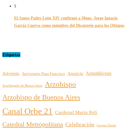
5
El Santo Padre León XIV confirmó a Mons. Jorge Ignacio
García Cuerva como miembro del Dicasterio para los Obispos
14/02/2026
Etiquetas
Arquidiócesis
Adviento
Anuncio
Aniversario Papa Francisco
Arzobispo
Arzobispado de Buenos Aires
Arzobispo de Buenos Aires
Canal Orbe 21
Cardenal Mario Poli
Catedral Metropolitana
Celebración
Corpus Christi