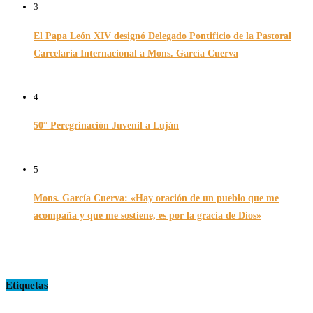
3
El Papa León XIV designó Delegado Pontificio de la Pastoral
Carcelaria Internacional a Mons. García Cuerva
06/12/2025
4
50° Peregrinación Juvenil a Luján
01/10/2024
5
Mons. García Cuerva: «Hay oración de un pueblo que me
acompaña y que me sostiene, es por la gracia de Dios»
16/07/2026
Etiquetas