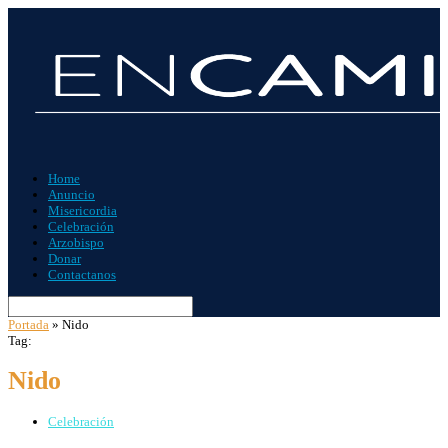
Home
Anuncio
Misericordia
Celebración
Arzobispo
Donar
Contactanos
Portada
»
Nido
Tag:
Nido
Celebración