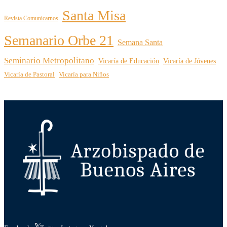
Santa Misa
Revista Comunicarnos
Semanario Orbe 21
Semana Santa
Seminario Metropolitano
Vicaría de Educación
Vicaría de Jóvenes
Vicaría de Pastoral
Vicaría para Niños