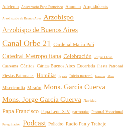
Arquidiócesis
Adviento
Anuncio
Aniversario Papa Francisco
Arzobispo
Arzobispado de Buenos Aires
Arzobispo de Buenos Aires
Canal Orbe 21
Cardenal Mario Poli
Catedral Metropolitana
Celebración
Corpus Christi
Cáritas
Cáritas Buenos Aires
Eucaristía
Cuaresma
Fiesta Patronal
Homilías
Fiestas Patronales
Inicio pastoral
Iglesia
Jóvenes
Misa
Mons. García Cuerva
Misión
Misericordia
Mons. Jorge García Cuerva
Navidad
Papa Francisco
Papa León XIV
parroquias
Pastoral Vocacional
Podcast
Radio Pan y Trabajo
Poliedro
Peregrinación