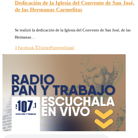
Dedicación de la Iglesia del Convento de San José,
de las Hermanas Carmelitas
05/11/2023
Se realizó la dedicación de la Iglesia del Convento de San José, de las
Hermanas…
3
Facebook
Twitter
Pinterest
Email