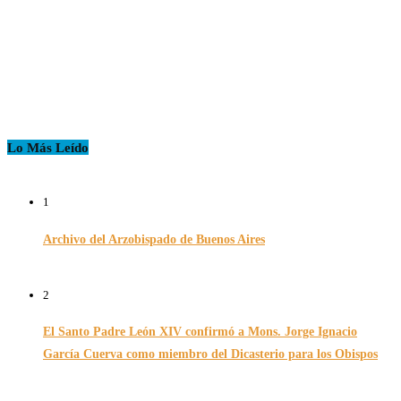
Lo Más Leído
1
Archivo del Arzobispado de Buenos Aires
26/11/2024
2
El Santo Padre León XIV confirmó a Mons. Jorge Ignacio
García Cuerva como miembro del Dicasterio para los Obispos
14/02/2026