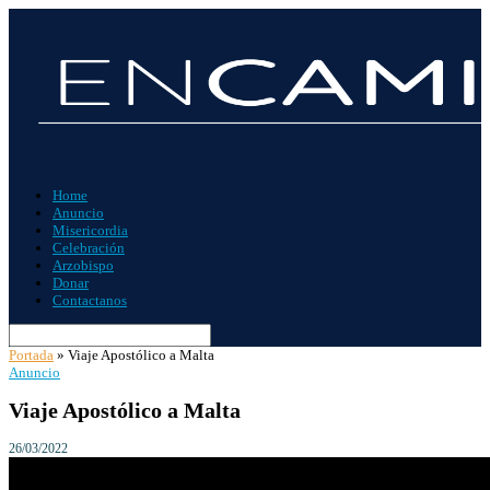
Home
Anuncio
Misericordia
Celebración
Arzobispo
Donar
Contactanos
Portada
»
Viaje Apostólico a Malta
Anuncio
Viaje Apostólico a Malta
26/03/2022