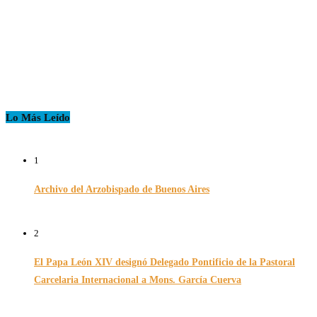
Lo Más Leído
1
Archivo del Arzobispado de Buenos Aires
26/11/2024
2
El Papa León XIV designó Delegado Pontificio de la Pastoral
Carcelaria Internacional a Mons. García Cuerva
06/12/2025