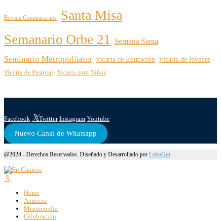
Santa Misa
Revista Comunicarnos
Semanario Orbe 21
Semana Santa
Seminario Metropolitano
Vicaría de Educación
Vicaría de Jóvenes
Vicaría de Pastoral
Vicaría para Niños
Facebook
Twitter
Instagram
Youtube
Nuevo Canal de Whatsapp
@2024 - Derechos Reservados. Diseñado y Desarrollado por
LoboGut
Home
Anuncio
Misericordia
Celebración