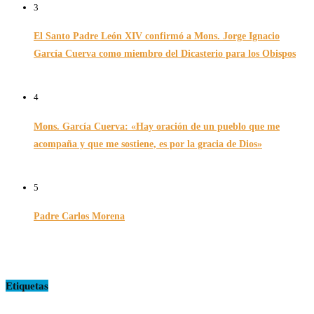
3
El Santo Padre León XIV confirmó a Mons. Jorge Ignacio
García Cuerva como miembro del Dicasterio para los Obispos
14/02/2026
4
Mons. García Cuerva: «Hay oración de un pueblo que me
acompaña y que me sostiene, es por la gracia de Dios»
16/07/2026
5
Padre Carlos Morena
10/08/2022
Etiquetas