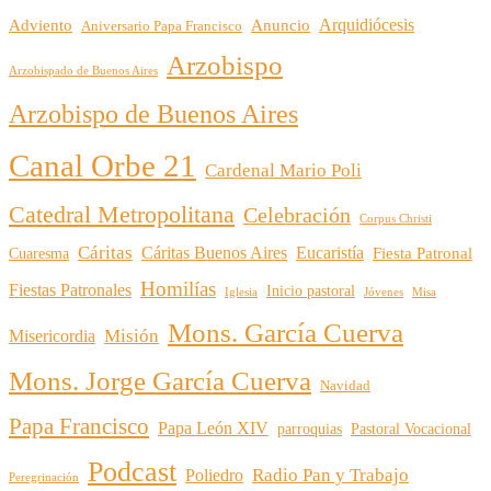
Arquidiócesis
Adviento
Anuncio
Aniversario Papa Francisco
Arzobispo
Arzobispado de Buenos Aires
Arzobispo de Buenos Aires
Canal Orbe 21
Cardenal Mario Poli
Catedral Metropolitana
Celebración
Corpus Christi
Cáritas
Cáritas Buenos Aires
Eucaristía
Cuaresma
Fiesta Patronal
Homilías
Fiestas Patronales
Inicio pastoral
Iglesia
Jóvenes
Misa
Mons. García Cuerva
Misión
Misericordia
Mons. Jorge García Cuerva
Navidad
Papa Francisco
Papa León XIV
parroquias
Pastoral Vocacional
Podcast
Radio Pan y Trabajo
Poliedro
Peregrinación