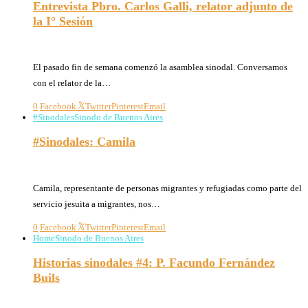
Entrevista Pbro. Carlos Galli, relator adjunto de
la I° Sesión
23/09/2021
El pasado fin de semana comenzó la asamblea sinodal. Conversamos
con el relator de la…
0
Facebook
Twitter
Pinterest
Email
#Sinodales
Sinodo de Buenos Aires
#Sinodales: Camila
22/09/2021
Camila, representante de personas migrantes y refugiadas como parte del
servicio jesuita a migrantes, nos…
0
Facebook
Twitter
Pinterest
Email
Home
Sinodo de Buenos Aires
Historias sinodales #4: P. Facundo Fernández
Buils
21/09/2021