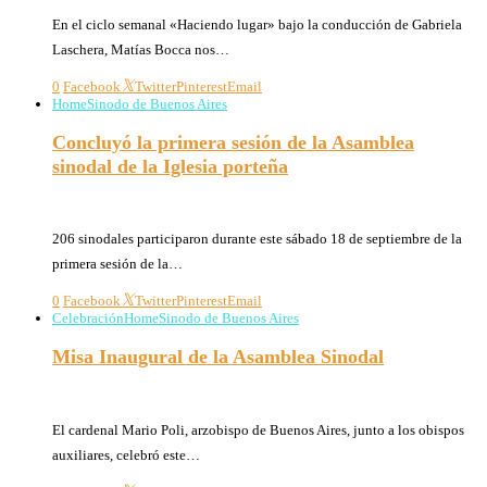
En el ciclo semanal «Haciendo lugar» bajo la conducción de Gabriela
Laschera, Matías Bocca nos…
0
Facebook
Twitter
Pinterest
Email
Home
Sinodo de Buenos Aires
Concluyó la primera sesión de la Asamblea
sinodal de la Iglesia porteña
18/09/2021
206 sinodales participaron durante este sábado 18 de septiembre de la
primera sesión de la…
0
Facebook
Twitter
Pinterest
Email
Celebración
Home
Sinodo de Buenos Aires
Misa Inaugural de la Asamblea Sinodal
18/09/2021
El cardenal Mario Poli, arzobispo de Buenos Aires, junto a los obispos
auxiliares, celebró este…