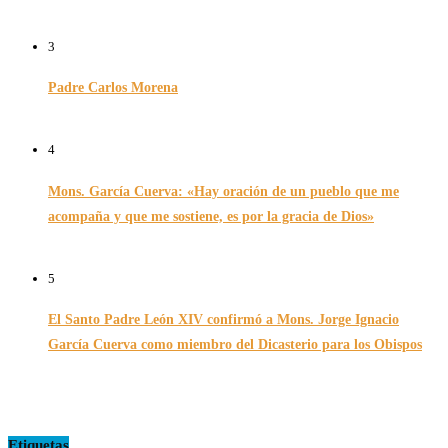
06/12/2025
3
Padre Carlos Morena
10/08/2022
4
Mons. García Cuerva: «Hay oración de un pueblo que me
acompaña y que me sostiene, es por la gracia de Dios»
16/07/2026
5
El Santo Padre León XIV confirmó a Mons. Jorge Ignacio
García Cuerva como miembro del Dicasterio para los Obispos
14/02/2026
Etiquetas