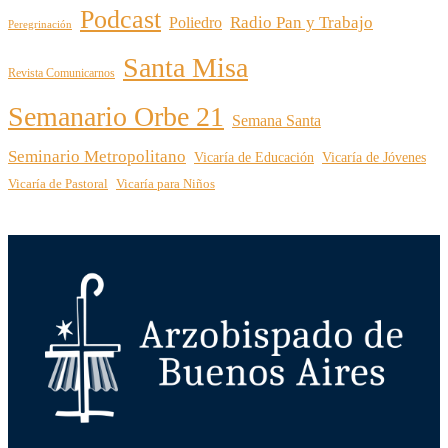
Podcast
Radio Pan y Trabajo
Poliedro
Peregrinación
Santa Misa
Revista Comunicarnos
Semanario Orbe 21
Semana Santa
Seminario Metropolitano
Vicaría de Educación
Vicaría de Jóvenes
Vicaría de Pastoral
Vicaría para Niños