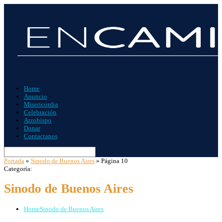
Home
Anuncio
Misericordia
Celebración
Arzobispo
Donar
Contactanos
Portada
»
Sinodo de Buenos Aires
»
Página 10
Categoría:
Sinodo de Buenos Aires
Home
Sinodo de Buenos Aires