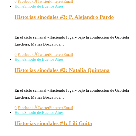
0
Facebook
Twitter
Pinterest
Email
Home
Sinodo de Buenos Aires
Historias sinodales #3: P. Alejandro Pardo
10/09/2021
En el ciclo semanal «Haciendo lugar» bajo la conducción de Gabriela
Laschera, Matías Bocca nos…
0
Facebook
Twitter
Pinterest
Email
Home
Sinodo de Buenos Aires
Historias sinodales #2: Natalia Quintana
03/09/2021
En el ciclo semanal «Haciendo lugar» bajo la conducción de Gabriela
Laschera, Matías Bocca nos…
0
Facebook
Twitter
Pinterest
Email
Home
Sinodo de Buenos Aires
Historias sinodales #1: Lili Guita
27/08/2021