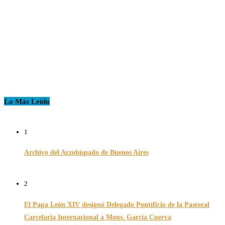
Lo Más Leído
1
Archivo del Arzobispado de Buenos Aires
26/11/2024
2
El Papa León XIV designó Delegado Pontificio de la Pastoral
Carcelaria Internacional a Mons. García Cuerva