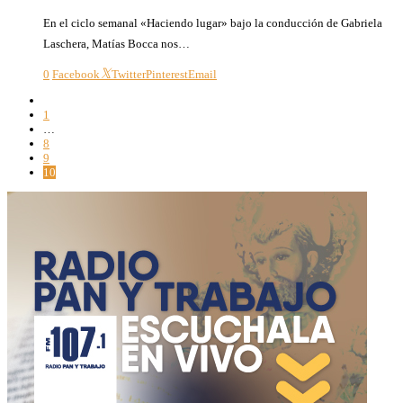
En el ciclo semanal «Haciendo lugar» bajo la conducción de Gabriela
Laschera, Matías Bocca nos…
0
Facebook
Twitter
Pinterest
Email
1
…
8
9
10