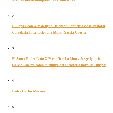
Archivo del Arzobispado de Buenos Aires
26/11/2024
2
El Papa León XIV designó Delegado Pontificio de la Pastoral
Carcelaria Internacional a Mons. García Cuerva
06/12/2025
3
El Santo Padre León XIV confirmó a Mons. Jorge Ignacio
García Cuerva como miembro del Dicasterio para los Obispos
14/02/2026
4
Padre Carlos Morena
10/08/2022
5