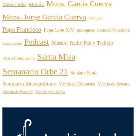
Mons. García Cuerva
Misión
Misericordia
Mons. Jorge García Cuerva
Navidad
Papa Francisco
Papa León XIV
parroquias
Pastoral Vocacional
Podcast
Radio Pan y Trabajo
Poliedro
Peregrinación
Santa Misa
Revista Comunicarnos
Semanario Orbe 21
Semana Santa
Seminario Metropolitano
Vicaría de Educación
Vicaría de Jóvenes
Vicaría de Pastoral
Vicaría para Niños