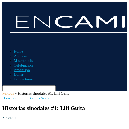
Home
Anuncio
Misericordia
Celebración
Arzobispo
Donar
Contactanos
Portada
»
Historias sinodales #1: Lili Guita
Home
Sinodo de Buenos Aires
Historias sinodales #1: Lili Guita
27/08/2021