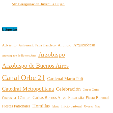
50° Peregrinación Juvenil a Luján
01/10/2024
Etiquetas
Arquidiócesis
Adviento
Anuncio
Aniversario Papa Francisco
Arzobispo
Arzobispado de Buenos Aires
Arzobispo de Buenos Aires
Canal Orbe 21
Cardenal Mario Poli
Catedral Metropolitana
Celebración
Corpus Christi
Cáritas
Cáritas Buenos Aires
Eucaristía
Cuaresma
Fiesta Patronal
Homilías
Fiestas Patronales
Inicio pastoral
Iglesia
Jóvenes
Misa