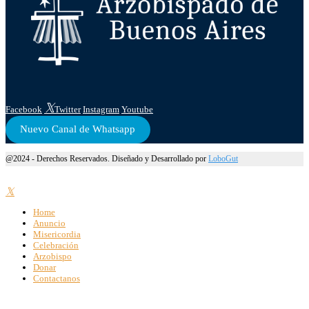
Facebook
Twitter
Instagram
Youtube
Nuevo Canal de Whatsapp
@2024 - Derechos Reservados. Diseñado y Desarrollado por
LoboGut
Home
Anuncio
Misericordia
Celebración
Arzobispo
Donar
Contactanos