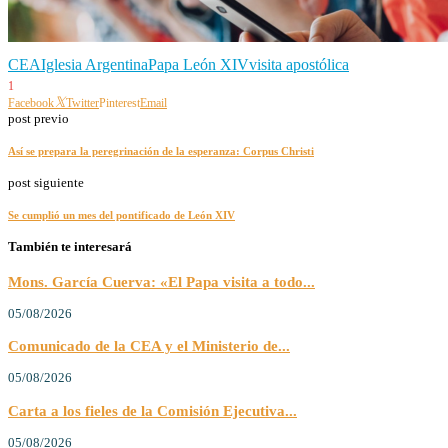
CEA
Iglesia Argentina
Papa León XIV
visita apostólica
1
Facebook
Twitter
Pinterest
Email
post previo
Así se prepara la peregrinación de la esperanza: Corpus Christi
post siguiente
Se cumplió un mes del pontificado de León XIV
También te interesará
Mons. García Cuerva: «El Papa visita a todo...
05/08/2026
Comunicado de la CEA y el Ministerio de...
05/08/2026
Carta a los fieles de la Comisión Ejecutiva...
05/08/2026