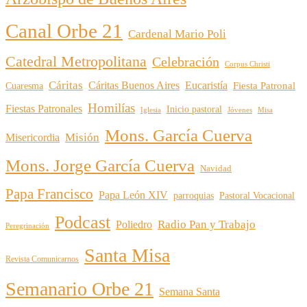
Canal Orbe 21
Cardenal Mario Poli
Catedral Metropolitana
Celebración
Corpus Christi
Cáritas
Cáritas Buenos Aires
Eucaristía
Cuaresma
Fiesta Patronal
Homilías
Fiestas Patronales
Inicio pastoral
Iglesia
Jóvenes
Misa
Mons. García Cuerva
Misión
Misericordia
Mons. Jorge García Cuerva
Navidad
Papa Francisco
Papa León XIV
parroquias
Pastoral Vocacional
Podcast
Radio Pan y Trabajo
Poliedro
Peregrinación
Santa Misa
Revista Comunicarnos
Semanario Orbe 21
Semana Santa