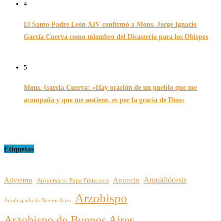
4
El Santo Padre León XIV confirmó a Mons. Jorge Ignacio
García Cuerva como miembro del Dicasterio para los Obispos
14/02/2026
5
Mons. García Cuerva: «Hay oración de un pueblo que me
acompaña y que me sostiene, es por la gracia de Dios»
16/07/2026
Etiquetas
Arquidiócesis
Adviento
Anuncio
Aniversario Papa Francisco
Arzobispo
Arzobispado de Buenos Aires
Arzobispo de Buenos Aires