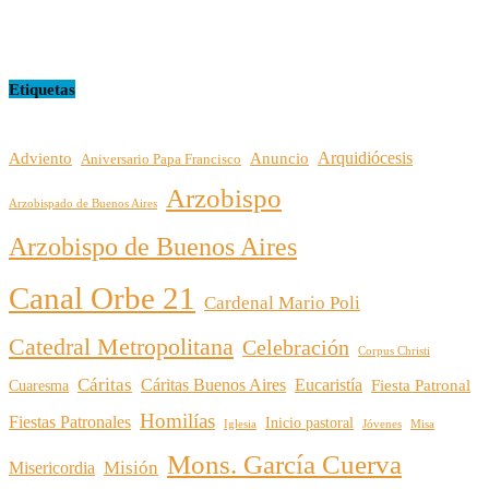
16/07/2026
Etiquetas
Arquidiócesis
Adviento
Anuncio
Aniversario Papa Francisco
Arzobispo
Arzobispado de Buenos Aires
Arzobispo de Buenos Aires
Canal Orbe 21
Cardenal Mario Poli
Catedral Metropolitana
Celebración
Corpus Christi
Cáritas
Cáritas Buenos Aires
Eucaristía
Cuaresma
Fiesta Patronal
Homilías
Fiestas Patronales
Inicio pastoral
Iglesia
Jóvenes
Misa
Mons. García Cuerva
Misión
Misericordia