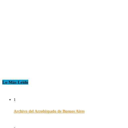
Lo Más Leído
1
Archivo del Arzobispado de Buenos Aires
26/11/2024