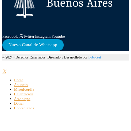
Facebook
Twitter
Instagram
Youtube
Nuevo Canal de Whatsapp
@2024 - Derechos Reservados. Diseñado y Desarrollado por
LoboGut
Home
Anuncio
Misericordia
Celebración
Arzobispo
Donar
Contactanos