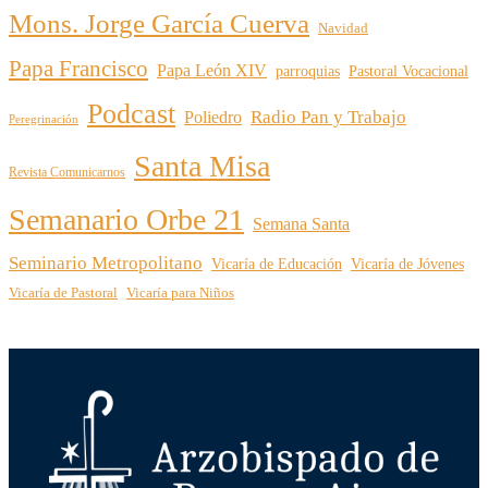
Mons. Jorge García Cuerva
Navidad
Papa Francisco
Papa León XIV
parroquias
Pastoral Vocacional
Podcast
Radio Pan y Trabajo
Poliedro
Peregrinación
Santa Misa
Revista Comunicarnos
Semanario Orbe 21
Semana Santa
Seminario Metropolitano
Vicaría de Educación
Vicaría de Jóvenes
Vicaría de Pastoral
Vicaría para Niños