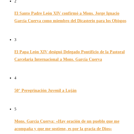
2
El Santo Padre León XIV confirmó a Mons. Jorge Ignacio
García Cuerva como miembro del Dicasterio para los Obispos
14/02/2026
3
El Papa León XIV designó Delegado Pontificio de la Pastoral
Carcelaria Internacional a Mons. García Cuerva
06/12/2025
4
50° Peregrinación Juvenil a Luján
01/10/2024
5
Mons. García Cuerva: «Hay oración de un pueblo que me
acompaña y que me sostiene, es por la gracia de Dios»