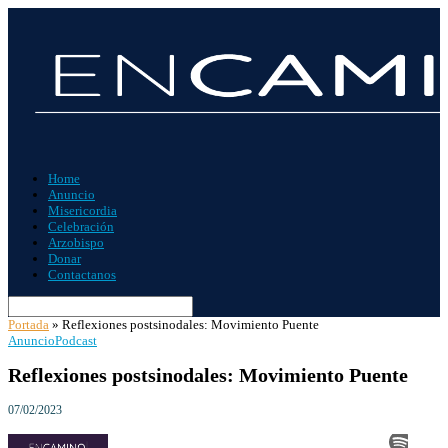
Home
Anuncio
Misericordia
Celebración
Arzobispo
Donar
Contactanos
Portada
»
Reflexiones postsinodales: Movimiento Puente
Anuncio
Podcast
Reflexiones postsinodales: Movimiento Puente
07/02/2023