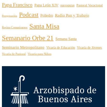
Papa Francisco
Papa León XIV
parroquias
Pastoral Vocacional
Podcast
Radio Pan y Trabajo
Poliedro
Peregrinación
Santa Misa
Revista Comunicarnos
Semanario Orbe 21
Semana Santa
Seminario Metropolitano
Vicaría de Educación
Vicaría de Jóvenes
Vicaría de Pastoral
Vicaría para Niños