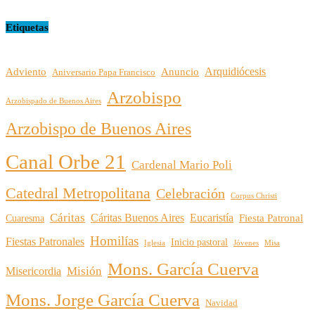
Etiquetas
Arquidiócesis
Adviento
Anuncio
Aniversario Papa Francisco
Arzobispo
Arzobispado de Buenos Aires
Arzobispo de Buenos Aires
Canal Orbe 21
Cardenal Mario Poli
Catedral Metropolitana
Celebración
Corpus Christi
Cáritas
Cáritas Buenos Aires
Eucaristía
Cuaresma
Fiesta Patronal
Homilías
Fiestas Patronales
Inicio pastoral
Iglesia
Jóvenes
Misa
Mons. García Cuerva
Misión
Misericordia
Mons. Jorge García Cuerva
Navidad