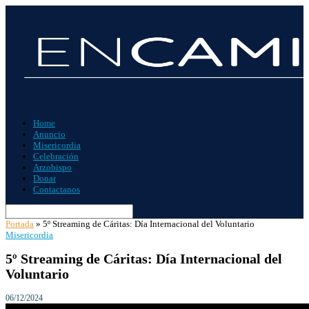
Home
Anuncio
Misericordia
Celebración
Arzobispo
Donar
Contactanos
Portada
»
5º Streaming de Cáritas: Día Internacional del Voluntario
Misericordia
5º Streaming de Cáritas: Día Internacional del
Voluntario
06/12/2024