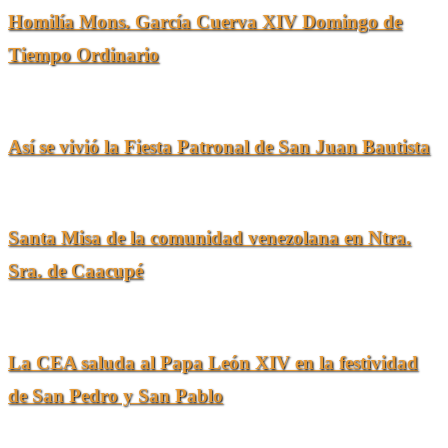
Homilía Mons. García Cuerva XIV Domingo de
Tiempo Ordinario
05/07/2026
Así se vivió la Fiesta Patronal de San Juan Bautista
01/07/2026
Santa Misa de la comunidad venezolana en Ntra.
Sra. de Caacupé
30/06/2026
La CEA saluda al Papa León XIV en la festividad
de San Pedro y San Pablo
29/06/2026