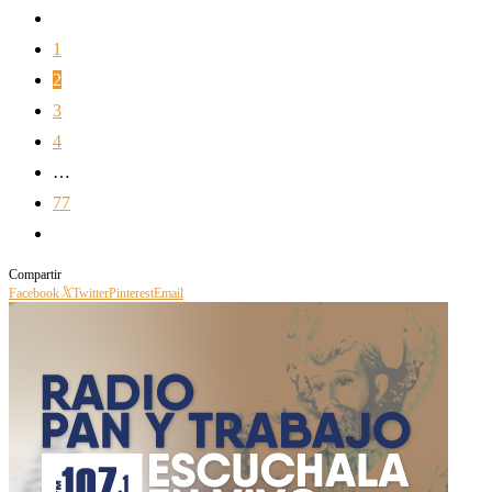
1
2
3
4
…
77
Compartir
Facebook
Twitter
Pinterest
Email