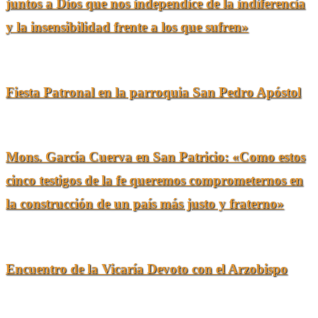
juntos a Dios que nos independice de la indiferencia
y la insensibilidad frente a los que sufren»
09/07/2026
Fiesta Patronal en la parroquia San Pedro Apóstol
07/07/2026
Mons. García Cuerva en San Patricio: «Como estos
cinco testigos de la fe queremos comprometernos en
la construcción de un país más justo y fraterno»
06/07/2026
Encuentro de la Vicaría Devoto con el Arzobispo
05/07/2026