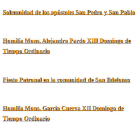
Solemnidad de los apóstoles San Pedro y San Pablo
29/06/2026
Homilía Mons. Alejandro Pardo XIII Domingo de
Tiempo Ordinario
28/06/2026
Fiesta Patronal en la comunidad de San Ildefonso
23/06/2026
Homilía Mons. García Cuerva XII Domingo de
Tiempo Ordinario
21/06/2026