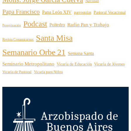
Navidad
Papa Francisco
Papa León XIV
parroquias
Pastoral Vocacional
Podcast
Radio Pan y Trabajo
Poliedro
Peregrinación
Santa Misa
Revista Comunicarnos
Semanario Orbe 21
Semana Santa
Seminario Metropolitano
Vicaría de Educación
Vicaría de Jóvenes
Vicaría de Pastoral
Vicaría para Niños