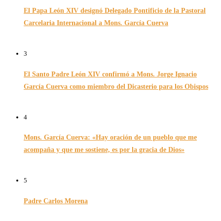
El Papa León XIV designó Delegado Pontificio de la Pastoral
Carcelaria Internacional a Mons. García Cuerva
06/12/2025
3
El Santo Padre León XIV confirmó a Mons. Jorge Ignacio
García Cuerva como miembro del Dicasterio para los Obispos
14/02/2026
4
Mons. García Cuerva: «Hay oración de un pueblo que me
acompaña y que me sostiene, es por la gracia de Dios»
16/07/2026
5
Padre Carlos Morena
10/08/2022