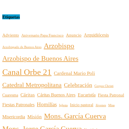
Etiquetas
Arquidiócesis
Adviento
Anuncio
Aniversario Papa Francisco
Arzobispo
Arzobispado de Buenos Aires
Arzobispo de Buenos Aires
Canal Orbe 21
Cardenal Mario Poli
Catedral Metropolitana
Celebración
Corpus Christi
Cáritas
Cáritas Buenos Aires
Eucaristía
Cuaresma
Fiesta Patronal
Homilías
Fiestas Patronales
Inicio pastoral
Iglesia
Jóvenes
Misa
Mons. García Cuerva
Misión
Misericordia
Mons. Jorge García Cuerva