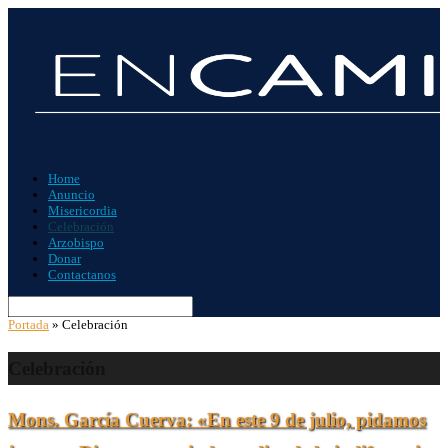
Home
Anuncio
Misericordia
Celebración
Arzobispo
Donar
Contactanos
Portada
»
Celebración
Celebración
Mons. García Cuerva: «En este 9 de julio, pidamos