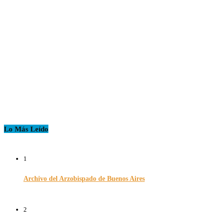
Lo Más Leído
1
Archivo del Arzobispado de Buenos Aires
26/11/2024
2