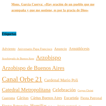
Mons. García Cuerva: «Hay oración de un pueblo que me
acompaña y que me sostiene, es por la gracia de Dios»
16/07/2026
Etiquetas
Arquidiócesis
Adviento
Anuncio
Aniversario Papa Francisco
Arzobispo
Arzobispado de Buenos Aires
Arzobispo de Buenos Aires
Canal Orbe 21
Cardenal Mario Poli
Catedral Metropolitana
Celebración
Corpus Christi
Cáritas
Cáritas Buenos Aires
Eucaristía
Cuaresma
Fiesta Patronal
Homilías
Fiestas Patronales