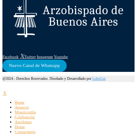
Facebook
Twitter
Instagram
Youtube
Nuevo Canal de Whatsapp
@2024 - Derechos Reservados. Diseñado y Desarrollado por
LoboGut
Home
Anuncio
Misericordia
Celebración
Arzobispo
Donar
Contactanos