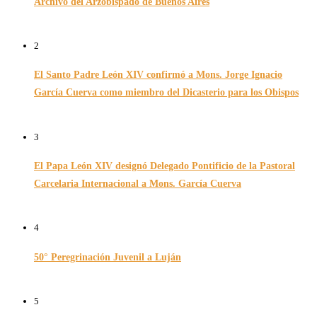
Archivo del Arzobispado de Buenos Aires
26/11/2024
2
El Santo Padre León XIV confirmó a Mons. Jorge Ignacio
García Cuerva como miembro del Dicasterio para los Obispos
14/02/2026
3
El Papa León XIV designó Delegado Pontificio de la Pastoral
Carcelaria Internacional a Mons. García Cuerva
06/12/2025
4
50° Peregrinación Juvenil a Luján
01/10/2024
5