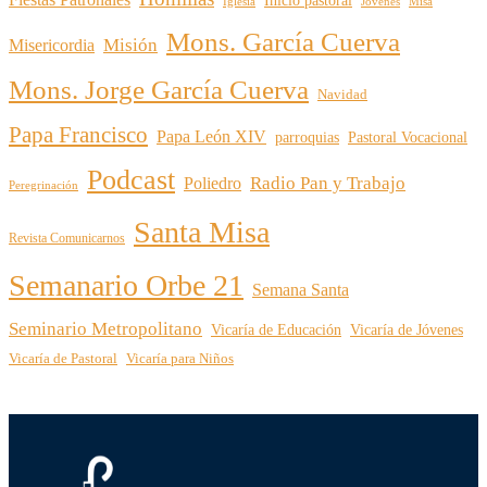
Inicio pastoral
Iglesia
Jóvenes
Misa
Mons. García Cuerva
Misión
Misericordia
Mons. Jorge García Cuerva
Navidad
Papa Francisco
Papa León XIV
parroquias
Pastoral Vocacional
Podcast
Radio Pan y Trabajo
Poliedro
Peregrinación
Santa Misa
Revista Comunicarnos
Semanario Orbe 21
Semana Santa
Seminario Metropolitano
Vicaría de Educación
Vicaría de Jóvenes
Vicaría de Pastoral
Vicaría para Niños