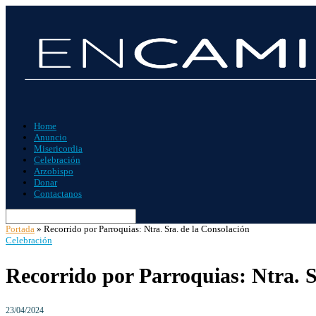
Home
Anuncio
Misericordia
Celebración
Arzobispo
Donar
Contactanos
Portada
»
Recorrido por Parroquias: Ntra. Sra. de la Consolación
Celebración
Recorrido por Parroquias: Ntra. S
23/04/2024