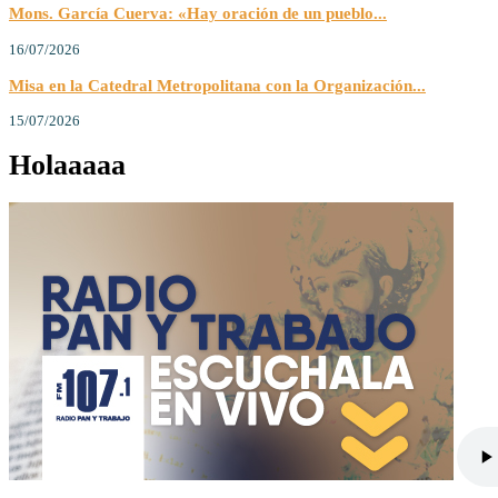
Mons. García Cuerva: «Hay oración de un pueblo...
16/07/2026
Misa en la Catedral Metropolitana con la Organización...
15/07/2026
Holaaaaa