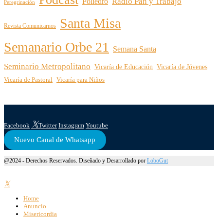
Radio Pan y Trabajo
Poliedro
Peregrinación
Santa Misa
Revista Comunicarnos
Semanario Orbe 21
Semana Santa
Seminario Metropolitano
Vicaría de Educación
Vicaría de Jóvenes
Vicaría de Pastoral
Vicaría para Niños
Facebook
Twitter
Instagram
Youtube
Nuevo Canal de Whatsapp
@2024 - Derechos Reservados. Diseñado y Desarrollado por
LoboGut
Home
Anuncio
Misericordia