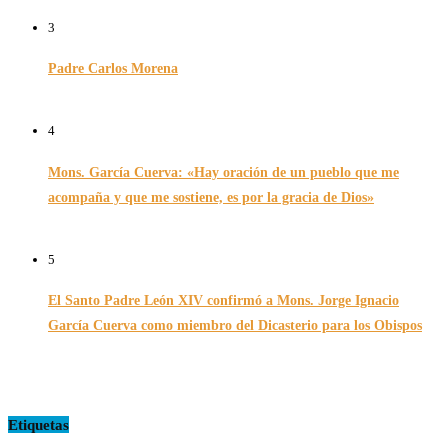
06/12/2025
3
Padre Carlos Morena
10/08/2022
4
Mons. García Cuerva: «Hay oración de un pueblo que me
acompaña y que me sostiene, es por la gracia de Dios»
16/07/2026
5
El Santo Padre León XIV confirmó a Mons. Jorge Ignacio
García Cuerva como miembro del Dicasterio para los Obispos
14/02/2026
Etiquetas