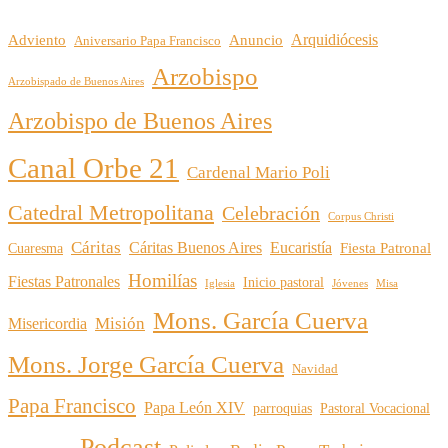
Arquidiócesis
Adviento
Anuncio
Aniversario Papa Francisco
Arzobispo
Arzobispado de Buenos Aires
Arzobispo de Buenos Aires
Canal Orbe 21
Cardenal Mario Poli
Catedral Metropolitana
Celebración
Corpus Christi
Cáritas
Cáritas Buenos Aires
Eucaristía
Cuaresma
Fiesta Patronal
Homilías
Fiestas Patronales
Inicio pastoral
Iglesia
Jóvenes
Misa
Mons. García Cuerva
Misión
Misericordia
Mons. Jorge García Cuerva
Navidad
Papa Francisco
Papa León XIV
parroquias
Pastoral Vocacional
Podcast