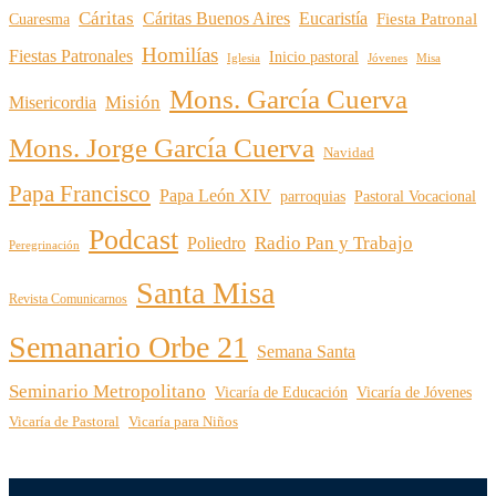
Cáritas
Cáritas Buenos Aires
Eucaristía
Cuaresma
Fiesta Patronal
Homilías
Fiestas Patronales
Inicio pastoral
Iglesia
Jóvenes
Misa
Mons. García Cuerva
Misión
Misericordia
Mons. Jorge García Cuerva
Navidad
Papa Francisco
Papa León XIV
parroquias
Pastoral Vocacional
Podcast
Radio Pan y Trabajo
Poliedro
Peregrinación
Santa Misa
Revista Comunicarnos
Semanario Orbe 21
Semana Santa
Seminario Metropolitano
Vicaría de Educación
Vicaría de Jóvenes
Vicaría de Pastoral
Vicaría para Niños