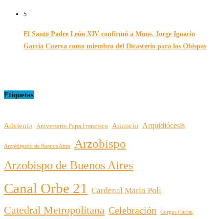
16/07/2026
5
El Santo Padre León XIV confirmó a Mons. Jorge Ignacio
García Cuerva como miembro del Dicasterio para los Obispos
14/02/2026
Etiquetas
Arquidiócesis
Adviento
Anuncio
Aniversario Papa Francisco
Arzobispo
Arzobispado de Buenos Aires
Arzobispo de Buenos Aires
Canal Orbe 21
Cardenal Mario Poli
Catedral Metropolitana
Celebración
Corpus Christi