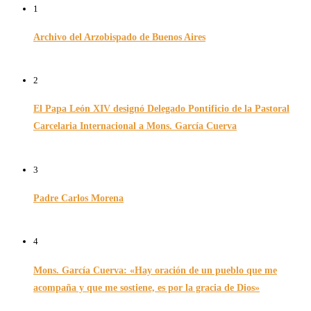
1
Archivo del Arzobispado de Buenos Aires
26/11/2024
2
El Papa León XIV designó Delegado Pontificio de la Pastoral
Carcelaria Internacional a Mons. García Cuerva
06/12/2025
3
Padre Carlos Morena
10/08/2022
4
Mons. García Cuerva: «Hay oración de un pueblo que me
acompaña y que me sostiene, es por la gracia de Dios»