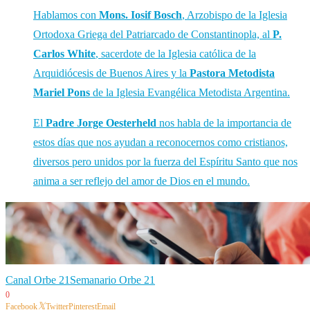
Hablamos con
Mons. Iosif Bosch
, Arzobispo de la Iglesia
Ortodoxa Griega del Patriarcado de Constantinopla, al
P.
Carlos White
, sacerdote de la Iglesia católica de la
Arquidiócesis de Buenos Aires y la
Pastora Metodista
Mariel Pons
de la Iglesia Evangélica Metodista Argentina.
El
Padre Jorge Oesterheld
nos habla de la importancia de
estos días que nos ayudan a reconocernos como cristianos,
diversos pero unidos por la fuerza del Espíritu Santo que nos
anima a ser reflejo del amor de Dios en el mundo.
Canal Orbe 21
Semanario Orbe 21
0
Facebook
Twitter
Pinterest
Email