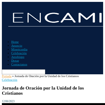
Home
Anuncio
Misericordia
Celebración
Arzobispo
Donar
Contactanos
Portada
»
Jornada de Oración por la Unidad de los Cristianos
Celebración
Jornada de Oración por la Unidad de los
Cristianos
12/06/2023