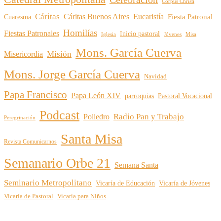
Corpus Christi
Cáritas
Cáritas Buenos Aires
Eucaristía
Cuaresma
Fiesta Patronal
Homilías
Fiestas Patronales
Inicio pastoral
Iglesia
Jóvenes
Misa
Mons. García Cuerva
Misión
Misericordia
Mons. Jorge García Cuerva
Navidad
Papa Francisco
Papa León XIV
parroquias
Pastoral Vocacional
Podcast
Radio Pan y Trabajo
Poliedro
Peregrinación
Santa Misa
Revista Comunicarnos
Semanario Orbe 21
Semana Santa
Seminario Metropolitano
Vicaría de Educación
Vicaría de Jóvenes
Vicaría de Pastoral
Vicaría para Niños