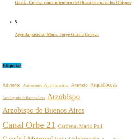
García Cuerva como miembro del Dicasterio para los Obispos
14/02/2026
5
Agenda pastoral Mons. Jorge García Cuerva
29/12/2025
Etiquetas
Arquidiócesis
Adviento
Anuncio
Aniversario Papa Francisco
Arzobispo
Arzobispado de Buenos Aires
Arzobispo de Buenos Aires
Canal Orbe 21
Cardenal Mario Poli
Catedral Metropolitana
Celebración