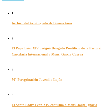
1
Archivo del Arzobispado de Buenos Aires
26/11/2024
2
El Papa León XIV designó Delegado Pontificio de la Pastoral
Carcelaria Internacional a Mons. García Cuerva
06/12/2025
3
50° Peregrinación Juvenil a Luján
01/10/2024
4
El Santo Padre León XIV confirmó a Mons. Jorge Ignacio