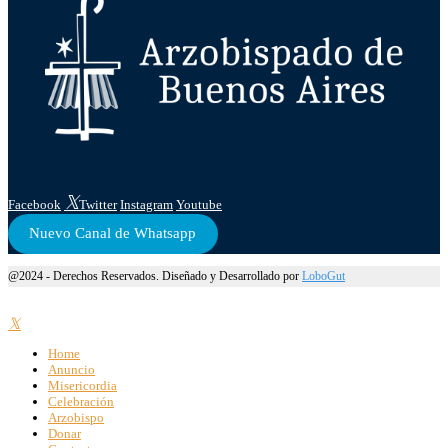
Facebook
Twitter
Instagram
Youtube
Nuevo Canal de Whatsapp
@2024 - Derechos Reservados. Diseñado y Desarrollado por
LoboGut
Home
Anuncio
Misericordia
Celebración
Arzobispo
Donar