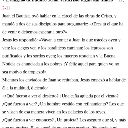
2-11
Juan el Bautista oyó hablar en la cárcel de las obras de Cristo, y
mandó a dos de sus discípulos para preguntarle: «¿Eres tú el que ha
de venir o debemos esperar a otro?»
Jesús les respondió: «Vayan a contar a Juan lo que ustedes oyen y
ven: los ciegos ven y los paralíticos caminan; los leprosos son
purificados y los sordos oyen; los muertos resucitan y la Buena
Noticia es anunciada a los pobres.¡Y feliz aquel para quien yo no
sea motivo de tropiezo!»
Mientras los enviados de Juan se retiraban, Jesús empezó a hablar de
él a la multitud, diciendo:
«¿Qué fueron a ver al desierto? ¿Una caña agitada por el viento?
¿Qué fueron a ver? ¿Un hombre vestido con refinamiento? Los que
se visten de esa manera viven en los palacios de los reyes.
¿Qué fueron a ver entonces? ¿Un profeta? Les aseguro que sí, y más
que un profeta. El es aquel de quien está escrito: «Yo envío a mi