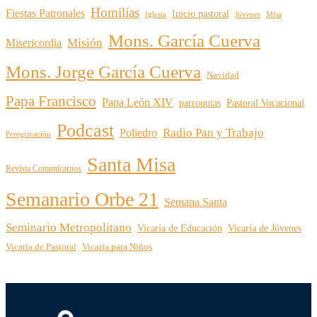
Homilías
Fiestas Patronales
Inicio pastoral
Iglesia
Jóvenes
Misa
Mons. García Cuerva
Misión
Misericordia
Mons. Jorge García Cuerva
Navidad
Papa Francisco
Papa León XIV
parroquias
Pastoral Vocacional
Podcast
Radio Pan y Trabajo
Poliedro
Peregrinación
Santa Misa
Revista Comunicarnos
Semanario Orbe 21
Semana Santa
Seminario Metropolitano
Vicaría de Educación
Vicaría de Jóvenes
Vicaría de Pastoral
Vicaría para Niños