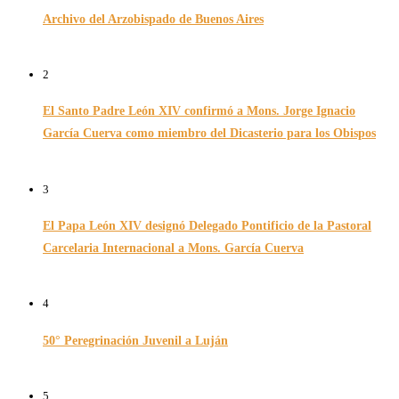
Archivo del Arzobispado de Buenos Aires
26/11/2024
2
El Santo Padre León XIV confirmó a Mons. Jorge Ignacio
García Cuerva como miembro del Dicasterio para los Obispos
14/02/2026
3
El Papa León XIV designó Delegado Pontificio de la Pastoral
Carcelaria Internacional a Mons. García Cuerva
06/12/2025
4
50° Peregrinación Juvenil a Luján
01/10/2024
5