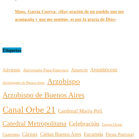
Mons. García Cuerva: «Hay oración de un pueblo que me
acompaña y que me sostiene, es por la gracia de Dios»
16/07/2026
Etiquetas
Arquidiócesis
Adviento
Anuncio
Aniversario Papa Francisco
Arzobispo
Arzobispado de Buenos Aires
Arzobispo de Buenos Aires
Canal Orbe 21
Cardenal Mario Poli
Catedral Metropolitana
Celebración
Corpus Christi
Cáritas
Cáritas Buenos Aires
Eucaristía
Cuaresma
Fiesta Patronal