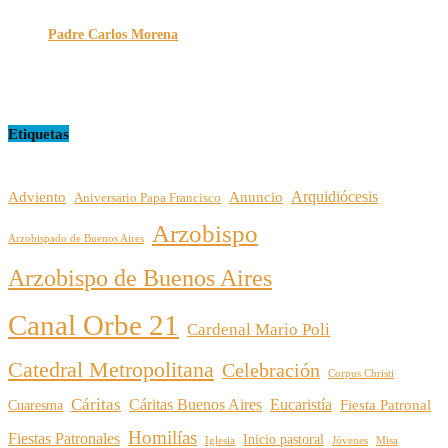
Padre Carlos Morena
10/08/2022
Etiquetas
Arquidiócesis
Adviento
Anuncio
Aniversario Papa Francisco
Arzobispo
Arzobispado de Buenos Aires
Arzobispo de Buenos Aires
Canal Orbe 21
Cardenal Mario Poli
Catedral Metropolitana
Celebración
Corpus Christi
Cáritas
Cáritas Buenos Aires
Eucaristía
Cuaresma
Fiesta Patronal
Homilías
Fiestas Patronales
Inicio pastoral
Iglesia
Jóvenes
Misa