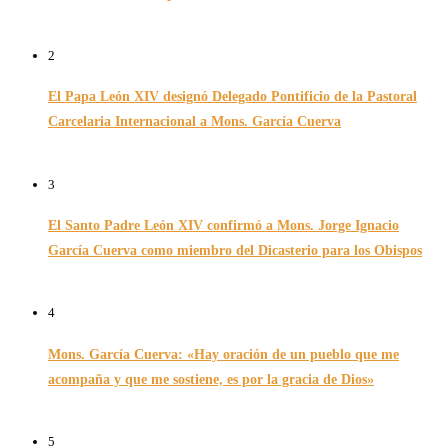
26/11/2024
2
El Papa León XIV designó Delegado Pontificio de la Pastoral
Carcelaria Internacional a Mons. García Cuerva
06/12/2025
3
El Santo Padre León XIV confirmó a Mons. Jorge Ignacio
García Cuerva como miembro del Dicasterio para los Obispos
14/02/2026
4
Mons. García Cuerva: «Hay oración de un pueblo que me
acompaña y que me sostiene, es por la gracia de Dios»
16/07/2026
5