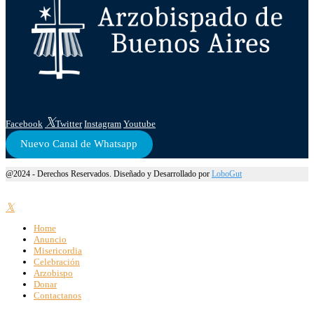
Facebook
Twitter
Instagram
Youtube
Nuevo Canal de Whatsapp
@2024 - Derechos Reservados. Diseñado y Desarrollado por
LoboGut
Home
Anuncio
Misericordia
Celebración
Arzobispo
Donar
Contactanos