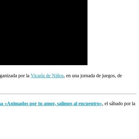
rganizada por la
Vicaría de Niños
, en una jornada de juegos, de
lema «Animados por tu amor, salimos al encuentro»
, el sábado por la