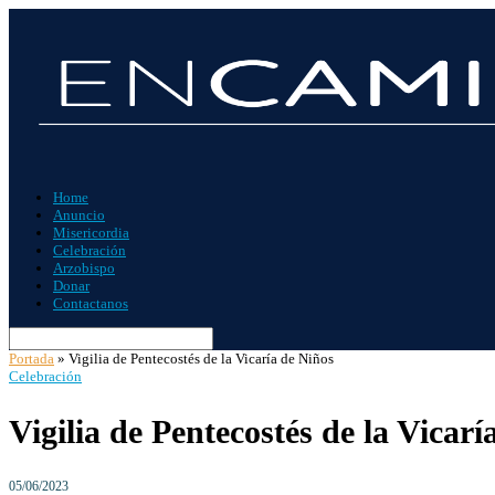
Home
Anuncio
Misericordia
Celebración
Arzobispo
Donar
Contactanos
Portada
»
Vigilia de Pentecostés de la Vicaría de Niños
Celebración
Vigilia de Pentecostés de la Vicarí
05/06/2023