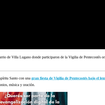
arrio de Villa Lugano donde participaron de la Vigilia de Pentecostés o
Espíritu Santo con una
gran fiesta de Vigilia de Pentecostés bajo el 
onios, música y oración.