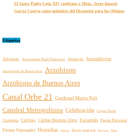
El Santo Padre León XIV confirmó a Mons. Jorge Ignacio
García Cuerva como miembro del Dicasterio para los Obispos
14/02/2026
Etiquetas
Arquidiócesis
Adviento
Anuncio
Aniversario Papa Francisco
Arzobispo
Arzobispado de Buenos Aires
Arzobispo de Buenos Aires
Canal Orbe 21
Cardenal Mario Poli
Catedral Metropolitana
Celebración
Corpus Christi
Cáritas
Cáritas Buenos Aires
Eucaristía
Cuaresma
Fiesta Patronal
Homilías
Fiestas Patronales
Inicio pastoral
Iglesia
Jóvenes
Misa