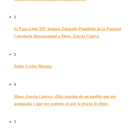
26/11/2024
2
El Papa León XIV designó Delegado Pontificio de la Pastoral
Carcelaria Internacional a Mons. García Cuerva
06/12/2025
3
Padre Carlos Morena
10/08/2022
4
Mons. García Cuerva: «Hay oración de un pueblo que me
acompaña y que me sostiene, es por la gracia de Dios»
16/07/2026
5