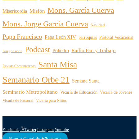
Mons. García Cuerva
Misión
Misericordia
Mons. Jorge García Cuerva
Navidad
Papa Francisco
Papa León XIV
parroquias
Pastoral Vocacional
Podcast
Radio Pan y Trabajo
Poliedro
Peregrinación
Santa Misa
Revista Comunicarnos
Semanario Orbe 21
Semana Santa
Seminario Metropolitano
Vicaría de Educación
Vicaría de Jóvenes
Vicaría de Pastoral
Vicaría para Niños
Facebook
Twitter
Instagram
Youtube
Nuevo Canal de Whatsapp