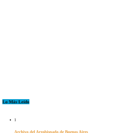
Lo Más Leído
1
Archivo del Arzobispado de Buenos Aires