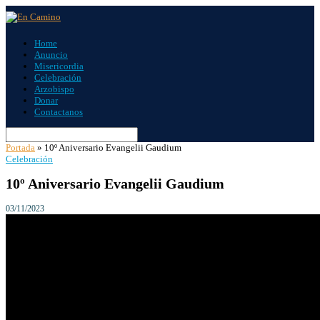
Home
Anuncio
Misericordia
Celebración
Arzobispo
Donar
Contactanos
Portada
»
10º Aniversario Evangelii Gaudium
Celebración
10º Aniversario Evangelii Gaudium
03/11/2023