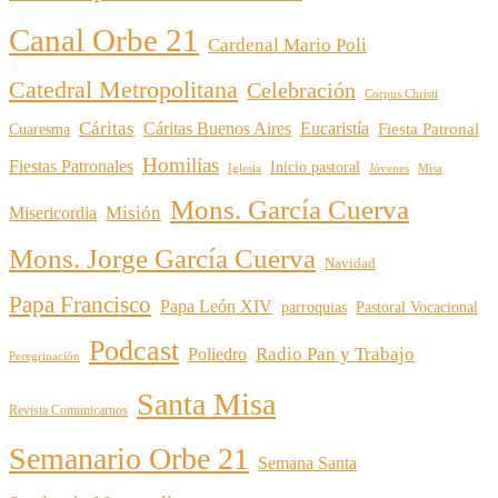
Canal Orbe 21
Cardenal Mario Poli
Catedral Metropolitana
Celebración
Corpus Christi
Cáritas
Cáritas Buenos Aires
Eucaristía
Cuaresma
Fiesta Patronal
Homilías
Fiestas Patronales
Inicio pastoral
Iglesia
Jóvenes
Misa
Mons. García Cuerva
Misión
Misericordia
Mons. Jorge García Cuerva
Navidad
Papa Francisco
Papa León XIV
parroquias
Pastoral Vocacional
Podcast
Radio Pan y Trabajo
Poliedro
Peregrinación
Santa Misa
Revista Comunicarnos
Semanario Orbe 21
Semana Santa