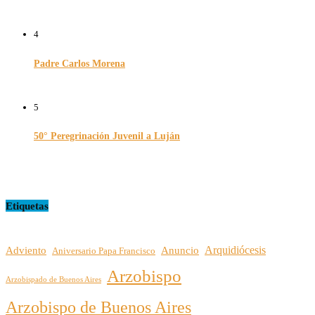
14/02/2026
4
Padre Carlos Morena
10/08/2022
5
50° Peregrinación Juvenil a Luján
01/10/2024
Etiquetas
Arquidiócesis
Adviento
Anuncio
Aniversario Papa Francisco
Arzobispo
Arzobispado de Buenos Aires
Arzobispo de Buenos Aires