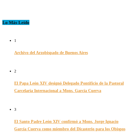
Lo Más Leído
1
Archivo del Arzobispado de Buenos Aires
26/11/2024
2
El Papa León XIV designó Delegado Pontificio de la Pastoral
Carcelaria Internacional a Mons. García Cuerva
06/12/2025
3
El Santo Padre León XIV confirmó a Mons. Jorge Ignacio
García Cuerva como miembro del Dicasterio para los Obispos