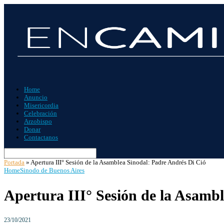
Home
Anuncio
Misericordia
Celebración
Arzobispo
Donar
Contactanos
Portada
»
Apertura III° Sesión de la Asamblea Sinodal: Padre Andrés Di Ció
Home
Sinodo de Buenos Aires
Apertura III° Sesión de la Asamb
23/10/2021