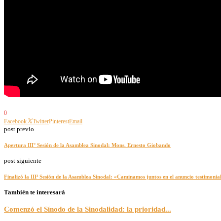
0
Facebook
Twitter
Pinterest
Email
post previo
Apertura III° Sesión de la Asamblea Sinodal: Mons. Ernesto Giobando
post siguiente
Finalizó la IIIª Sesión de la Asamblea Sinodal: «Caminamos juntos en el anuncio testimonia
También te interesará
Comenzó el Sínodo de la Sinodalidad: la prioridad...