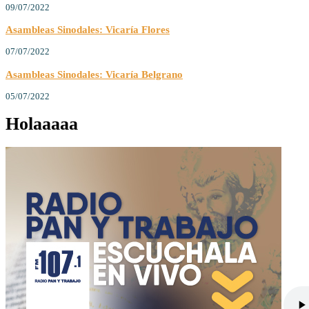
09/07/2022
Asambleas Sinodales: Vicaría Flores
07/07/2022
Asambleas Sinodales: Vicaría Belgrano
05/07/2022
Holaaaaa