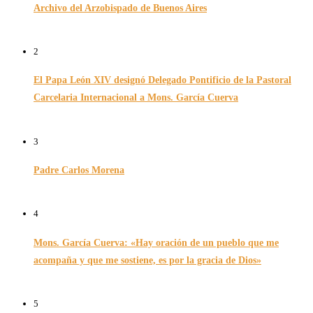
Archivo del Arzobispado de Buenos Aires
26/11/2024
2
El Papa León XIV designó Delegado Pontificio de la Pastoral
Carcelaria Internacional a Mons. García Cuerva
06/12/2025
3
Padre Carlos Morena
10/08/2022
4
Mons. García Cuerva: «Hay oración de un pueblo que me
acompaña y que me sostiene, es por la gracia de Dios»
16/07/2026
5