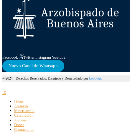
Facebook
Twitter
Instagram
Youtube
Nuevo Canal de Whatsapp
@2024 - Derechos Reservados. Diseñado y Desarrollado por
LoboGut
Home
Anuncio
Misericordia
Celebración
Arzobispo
Donar
Contactanos