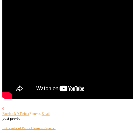
0
Facebook
Twitter
Pinterest
Email
post previo
Entrevista al Padre Damián Reynoso