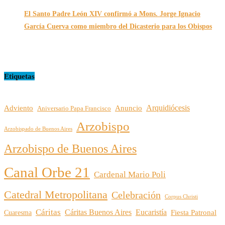
El Santo Padre León XIV confirmó a Mons. Jorge Ignacio
García Cuerva como miembro del Dicasterio para los Obispos
14/02/2026
Etiquetas
Arquidiócesis
Adviento
Anuncio
Aniversario Papa Francisco
Arzobispo
Arzobispado de Buenos Aires
Arzobispo de Buenos Aires
Canal Orbe 21
Cardenal Mario Poli
Catedral Metropolitana
Celebración
Corpus Christi
Cáritas
Cáritas Buenos Aires
Eucaristía
Cuaresma
Fiesta Patronal