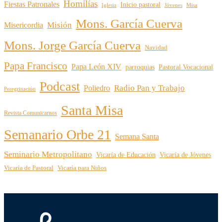
Homilías
Fiestas Patronales
Inicio pastoral
Iglesia
Jóvenes
Misa
Mons. García Cuerva
Misión
Misericordia
Mons. Jorge García Cuerva
Navidad
Papa Francisco
Papa León XIV
parroquias
Pastoral Vocacional
Podcast
Radio Pan y Trabajo
Poliedro
Peregrinación
Santa Misa
Revista Comunicarnos
Semanario Orbe 21
Semana Santa
Seminario Metropolitano
Vicaría de Educación
Vicaría de Jóvenes
Vicaría de Pastoral
Vicaría para Niños