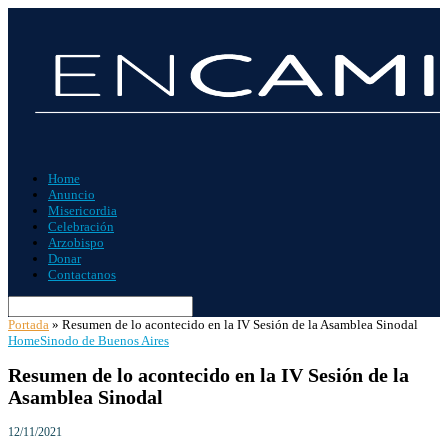
Home
Anuncio
Misericordia
Celebración
Arzobispo
Donar
Contactanos
Portada
»
Resumen de lo acontecido en la IV Sesión de la Asamblea Sinodal
Home
Sinodo de Buenos Aires
Resumen de lo acontecido en la IV Sesión de la
Asamblea Sinodal
12/11/2021