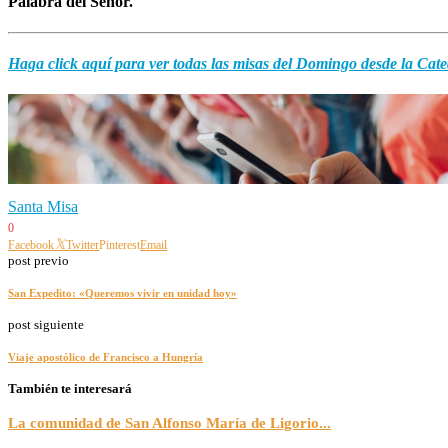
Palabra del Señor.
Haga click aquí para ver todas las misas del Domingo desde la Cate
Santa Misa
0
Facebook
Twitter
Pinterest
Email
post previo
San Expedito: «Queremos vivir en unidad hoy»
post siguiente
Viaje apostólico de Francisco a Hungría
También te interesará
La comunidad de San Alfonso María de Ligorio...