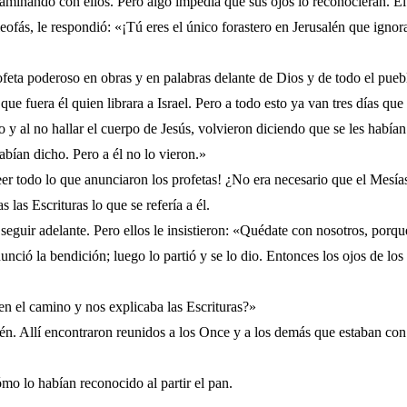
caminando con ellos. Pero algo impedía que sus ojos lo reconocieran. E
leofás, le respondió: «¡Tú eres el único forastero en Jerusalén que ignor
ofeta poderoso en obras y en palabras delante de Dios y de todo el pueb
ue fuera él quien librara a Israel. Pero a todo esto ya van tres días qu
 y al no hallar el cuerpo de Jesús, volvieron diciendo que se les había
abían dicho. Pero a él no lo vieron.»
er todo lo que anunciaron los profetas! ¿No era necesario que el Mesía
 las Escrituras lo que se refería a él.
guir adelante. Pero ellos le insistieron: «Quédate con nosotros, porque 
nció la bendición; luego lo partió y se lo dio. Entonces los ojos de los
en el camino y nos explicaba las Escrituras?»
 Allí encontraron reunidos a los Once y a los demás que estaban con ell
ómo lo habían reconocido al partir el pan.