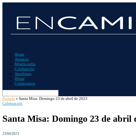
Home
Anuncio
Misericordia
Celebración
Arzobispo
Donar
Contactanos
Portada
»
Santa Misa: Domingo 23 de abril de 2023
Celebración
Santa Misa: Domingo 23 de abril 
23/04/2023