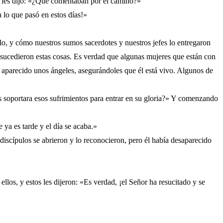
l les dijo: «¿Qué comentaban por el camino?»
a lo que pasó en estos días!»
lo, y cómo nuestros sumos sacerdotes y nuestros jefes lo entregaron
e sucedieron estas cosas. Es verdad que algunas mujeres que están con
n aparecido unos ángeles, asegurándoles que él está vivo. Algunos de
s soportara esos sufrimientos para entrar en su gloria?» Y comenzando
ya es tarde y el día se acaba.»
 discípulos se abrieron y lo reconocieron, pero él había desaparecido
os, y estos les dijeron: «Es verdad, ¡el Señor ha resucitado y se