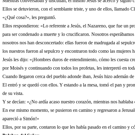
Mientras conversaban y discutían, el mismo Jesús se acercó y siguió 
Ellos se detuvieron, con el semblante triste, y uno de ellos, llamado C
«¿Qué cosa?», les preguntó.
Ellos respondieron: «Lo referente a Jesús, el Nazareno, que fue un pr
para ser condenado a muerte y lo crucificaron. Nosotros esperábamos q
nosotros nos han desconcertado: ellas fueron de madrugada al sepulcro
los nuestros fueron al sepulcro y encontraron todo como las mujeres h
Jesús les dijo: «¡Hombres duros de entendimiento, cómo les cuesta cre
por Moisés y continuando con todos los profetas, les interpretó en todas
Cuando llegaron cerca del pueblo adonde iban, Jesús hizo ademán de se
El entró y se quedó con ellos. Y estando a la mesa, tomó el pan y pronu
de su vista.
Y se decían: «¿No ardía acaso nuestro corazón, mientras nos hablaba 
En ese mismo momento, se pusieron en camino y regresaron a Jerusalén.
apareció a Simón!»
Ellos, por su parte, contaron lo que les había pasado en el camino y c