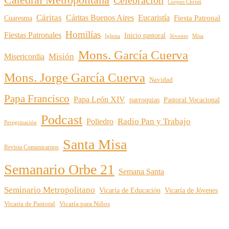
Catedral Metropolitana
Celebración
Corpus Christi
Cáritas
Cáritas Buenos Aires
Eucaristía
Cuaresma
Fiesta Patronal
Homilías
Fiestas Patronales
Inicio pastoral
Iglesia
Jóvenes
Misa
Mons. García Cuerva
Misión
Misericordia
Mons. Jorge García Cuerva
Navidad
Papa Francisco
Papa León XIV
parroquias
Pastoral Vocacional
Podcast
Radio Pan y Trabajo
Poliedro
Peregrinación
Santa Misa
Revista Comunicarnos
Semanario Orbe 21
Semana Santa
Seminario Metropolitano
Vicaría de Educación
Vicaría de Jóvenes
Vicaría de Pastoral
Vicaría para Niños