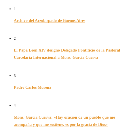
1
Archivo del Arzobispado de Buenos Aires
26/11/2024
2
El Papa León XIV designó Delegado Pontificio de la Pastoral
Carcelaria Internacional a Mons. García Cuerva
06/12/2025
3
Padre Carlos Morena
10/08/2022
4
Mons. García Cuerva: «Hay oración de un pueblo que me
acompaña y que me sostiene, es por la gracia de Dios»