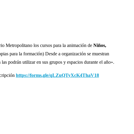
io Metropolitano los cursos para la animación de
Niños,
copias para la formación) Desde a organización se muestran
las podrán utilizar en sus grupos y espacios durante el año».
scripción
https://forms.gle/
qLZuQTyXcK4ThaV18