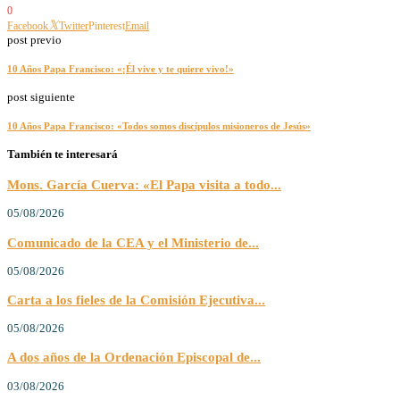
0
Facebook
Twitter
Pinterest
Email
post previo
10 Años Papa Francisco: «¡Él vive y te quiere vivo!»
post siguiente
10 Años Papa Francisco: «Todos somos discípulos misioneros de Jesús»
También te interesará
Mons. García Cuerva: «El Papa visita a todo...
05/08/2026
Comunicado de la CEA y el Ministerio de...
05/08/2026
Carta a los fieles de la Comisión Ejecutiva...
05/08/2026
A dos años de la Ordenación Episcopal de...
03/08/2026