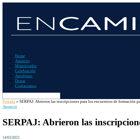
Home
Anuncio
Misericordia
Celebración
Arzobispo
Donar
Contactanos
Portada
»
SERPAJ: Abrieron las inscripciones para los encuentros de formación p
Anuncio
SERPAJ: Abrieron las inscripcion
14/03/2023