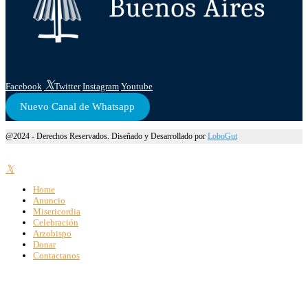
Facebook
Twitter
Instagram
Youtube
Nuevo Canal de Whatsapp
@2024 - Derechos Reservados. Diseñado y Desarrollado por
LoboGut
Home
Anuncio
Misericordia
Celebración
Arzobispo
Donar
Contactanos