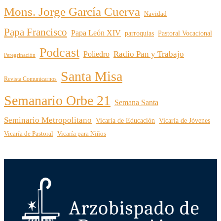
Mons. Jorge García Cuerva
Navidad
Papa Francisco
Papa León XIV
parroquias
Pastoral Vocacional
Podcast
Radio Pan y Trabajo
Poliedro
Peregrinación
Santa Misa
Revista Comunicarnos
Semanario Orbe 21
Semana Santa
Seminario Metropolitano
Vicaría de Educación
Vicaría de Jóvenes
Vicaría de Pastoral
Vicaría para Niños