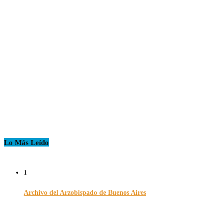
Lo Más Leído
1
Archivo del Arzobispado de Buenos Aires
26/11/2024