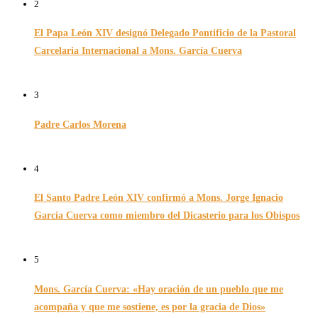
2
El Papa León XIV designó Delegado Pontificio de la Pastoral
Carcelaria Internacional a Mons. García Cuerva
06/12/2025
3
Padre Carlos Morena
10/08/2022
4
El Santo Padre León XIV confirmó a Mons. Jorge Ignacio
García Cuerva como miembro del Dicasterio para los Obispos
14/02/2026
5
Mons. García Cuerva: «Hay oración de un pueblo que me
acompaña y que me sostiene, es por la gracia de Dios»