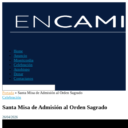
Home
Anuncio
Misericordia
Celebración
Arzobispo
Donar
Contactanos
Portada
»
Santa Misa de Admisión al Orden Sagrado
Celebración
Santa Misa de Admisión al Orden Sagrado
26/04/2026