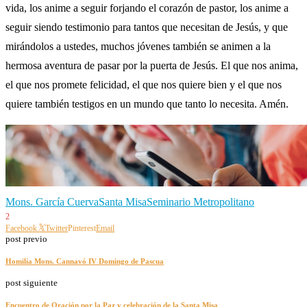
vida, los anime a seguir forjando el corazón de pastor, los anime a
seguir siendo testimonio para tantos que necesitan de Jesús, y que
mirándolos a ustedes, muchos jóvenes también se animen a la
hermosa aventura de pasar por la puerta de Jesús. El que nos anima,
el que nos promete felicidad, el que nos quiere bien y el que nos
quiere también testigos en un mundo que tanto lo necesita. Amén.
Mons. García Cuerva
Santa Misa
Seminario Metropolitano
2
Facebook
Twitter
Pinterest
Email
post previo
Homilía Mons. Cannavó IV Domingo de Pascua
post siguiente
Encuentro de Oración por la Paz y celebración de la Santa Misa