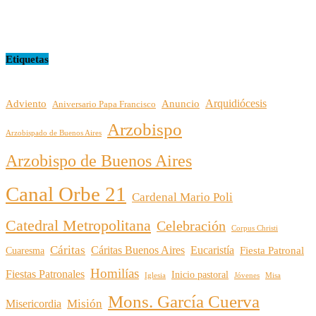
16/07/2026
Etiquetas
Arquidiócesis
Adviento
Anuncio
Aniversario Papa Francisco
Arzobispo
Arzobispado de Buenos Aires
Arzobispo de Buenos Aires
Canal Orbe 21
Cardenal Mario Poli
Catedral Metropolitana
Celebración
Corpus Christi
Cáritas
Cáritas Buenos Aires
Eucaristía
Cuaresma
Fiesta Patronal
Homilías
Fiestas Patronales
Inicio pastoral
Iglesia
Jóvenes
Misa
Mons. García Cuerva
Misión
Misericordia